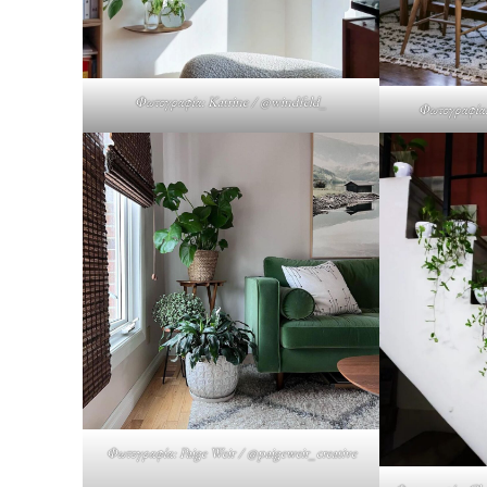
Φωτογραφία: Katrine / @windfeld_
Φωτογραφία:
Φωτογραφία: Paige Weir / @paigeweir_creative