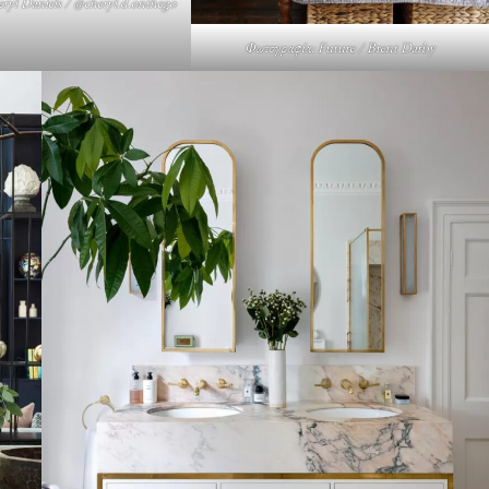
ryl Daniels / @cheryl.d.onthego
Φωτογραφία: Future / Brent Darby