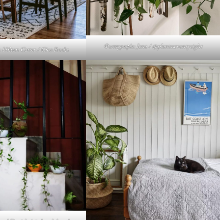
Φωτογραφία: Jena / @plantsseventyeight
 Hilton Carter / Cico Books