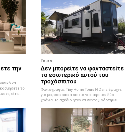
Tours
σετε την
Δεν μπορείτε να φανταστείτε
το εσωτερικό αυτού του
τροχόσπιτου
ακοσμήσετε το
Φωτογραφία: Tiny Home Tours Η Dana έψαχνε
ετε, είτε...
για μικροσκοπικά σπίτια για περίπου δύο
χρόνια. Το σχέδιο ήταν να συνταξιοδοτηθεί...