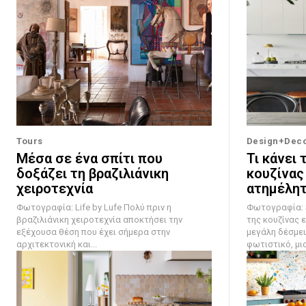
Tours
Design+Dec
Μέσα σε ένα σπίτι που
Τι κάνει 
δοξάζει τη βραζιλιάνικη
κουζίνας
χειροτεχνία
ατημέλητ
Φωτογραφία: Life by Lufe Πολύ πριν η
Φωτογραφία: Steven
βραζιλιάνικη χειροτεχνία αποκτήσει την
της κουζίνας ε
εξέχουσα θέση που έχει σήμερα στην
μεγάλη δέσμευ
αρχιτεκτονική και...
φωτιστικό, μια.