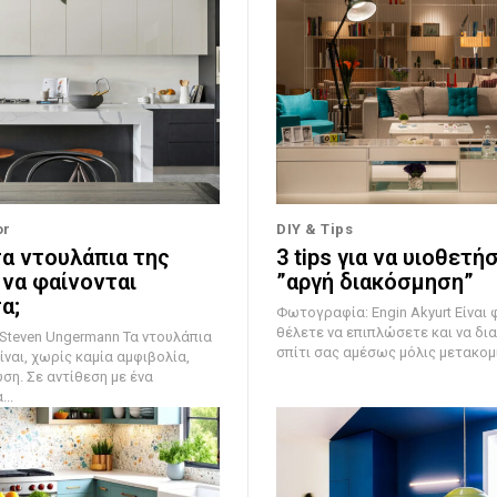
or
DIY & Tips
τα ντουλάπια της
3 tips για να υιοθετή
 να φαίνονται
”αργή διακόσμηση”
α;
Φωτογραφία: Engin Akyurt Είναι φυσικό να
θέλετε να επιπλώσετε και να δι
 Ungermann Τα ντουλάπια
σπίτι σας αμέσως μόλις μετακομίσ
ίναι, χωρίς καμία αμφιβολία,
ση. Σε αντίθεση με ένα
..