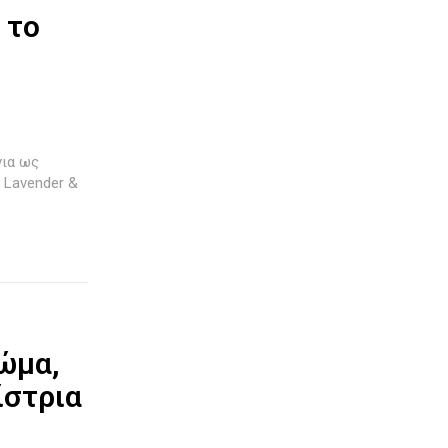
 το
t Lavender &
ώμα,
ίστρια