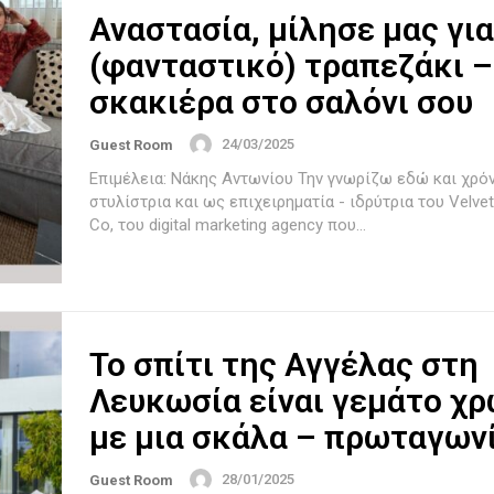
Αναστασία, μίλησε μας για
(φανταστικό) τραπεζάκι –
σκακιέρα στο σαλόνι σου
24/03/2025
Guest Room
Επιμέλεια: Νάκης Αντωνίου Την γνωρίζω εδώ και χρόνια ως
στυλίστρια και ως επιχειρηματία - ιδρύτρια του Velve
Co, του digital marketing agency που...
Το σπίτι της Αγγέλας στη
Λευκωσία είναι γεμάτο χρ
με μια σκάλα – πρωταγων
28/01/2025
Guest Room