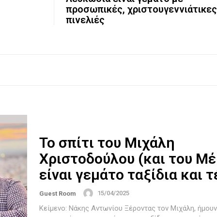
προσωπικές, χριστουγεννιάτικες
πινελιές
Το σπίτι του Μιχάλη
Χριστοδούλου (και του Μέ
είναι γεμάτο ταξίδια και 
15/04/2025
Guest Room
Κείμενο: Νάκης Αντωνίου Ξέροντας τον Μιχάλη, ήμουν σίγουρος