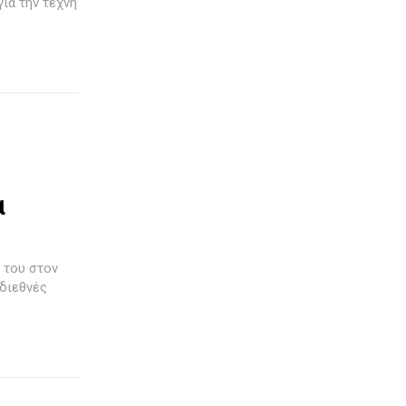
για την τέχνη
α
 διεθνές