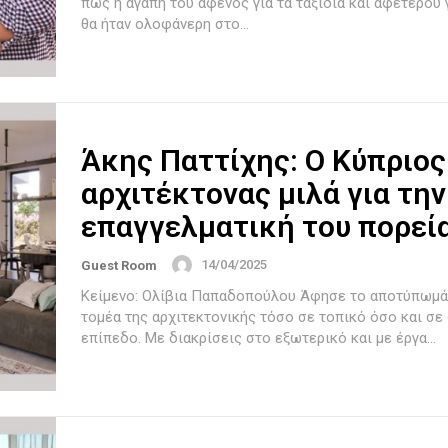
πως η αγάπη του αφενός για τα ταξίδια και αφετέρου 
θα ήταν ολοφάνερη στο...
Άκης Παττίχης: Ο Κύπριος
αρχιτέκτονας μιλά για την
επαγγελματική του πορεί
14/04/2025
Guest Room
Κείμενο: Ολίβια Παπαδοπούλου Άφησε το αποτύπωμά του στον
τομέα της αρχιτεκτονικής τόσο σε τοπικό όσο και σε
επίπεδο. Με διακρίσεις στο εξωτερικό και με έργα...