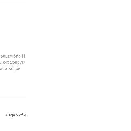
ουμενίδης Η
υ καταφέρνει
ασικό, με...
Page 2 of 4