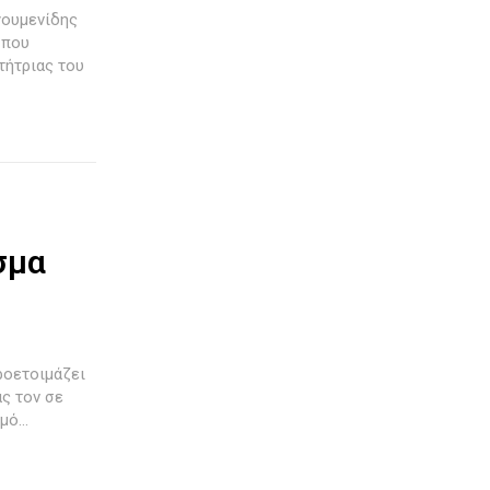
γουμενίδης
 που
τήτριας του
σμα
ς τον σε
ό...