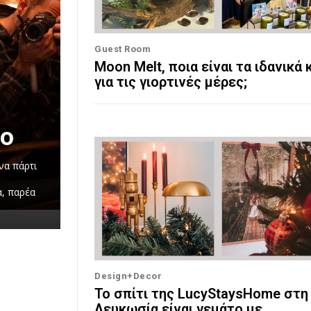
Guest Room
Moon Melt, ποια είναι τα ιδανικά 
για τις γιορτινές μέρες;
ρο
να πάρτι
α, παρέα
Design+Decor
Το σπίτι της LucyStaysHome στη
Λευκωσία είναι γεμάτo με