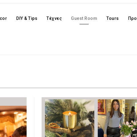
cor
DIY & Tips
Τέχνες
Guest Room
Tours
Προ