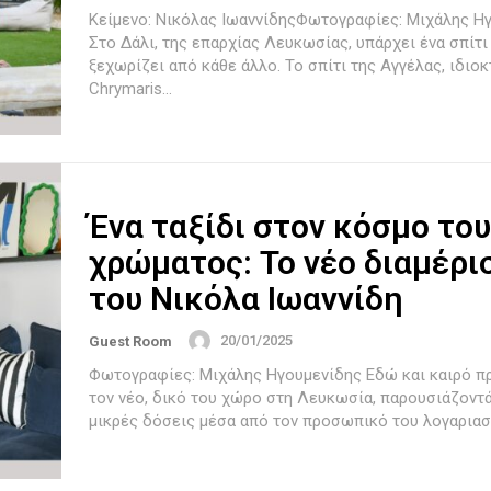
Κείμενο: Νικόλας ΙωαννίδηςΦωτογραφίες: Μιχάλης Η
Στο Δάλι, της επαρχίας Λευκωσίας, υπάρχει ένα σπίτι
ξεχωρίζει από κάθε άλλο. Το σπίτι της Αγγέλας, ιδιοκ
Chrymaris...
Ένα ταξίδι στον κόσμο του
χρώματος: Το νέο διαμέρι
του Νικόλα Ιωαννίδη
20/01/2025
Guest Room
Φωτογραφίες: Μιχάλης Ηγουμενίδης Εδώ και καιρό προετοιμάζει
τον νέο, δικό του χώρο στη Λευκωσία, παρουσιάζοντά
μικρές δόσεις μέσα από τον προσωπικό του λογαριασμ