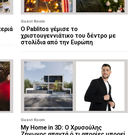
Guest Room
κεριά
Ο Pablitos γέμισε το
χριστουγεννιάτικο του δέντρο με
στολίδια από την Ευρώπη
Guest Room
My Home in 3D: Ο Χρυσούλης
Ζήνωνος απαντά ό,τι απορίες μπορεί