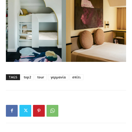
TAGS
top2
tour
γερμανία
σπίτι