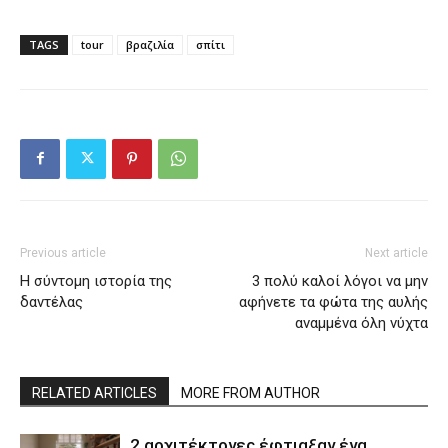
TAGS
tour
βραζιλία
σπίτι
Previous article
Next article
Η σύντομη ιστορία της
3 πολύ καλοί λόγοι να μην
δαντέλας
αφήνετε τα φώτα της αυλής
αναμμένα όλη νύχτα
RELATED ARTICLES
MORE FROM AUTHOR
2 αρχιτέκτονες έφτιαξαν ένα