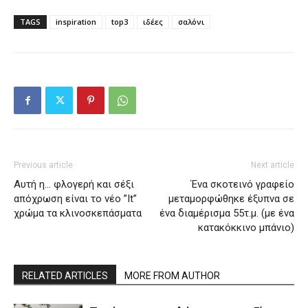
TAGS
inspiration
top3
ιδέες
σαλόνι
Previous article
Next article
Αυτή η… φλογερή και σέξι
Ένα σκοτεινό γραφείο
απόχρωση είναι το νέο ”It”
μεταμορφώθηκε έξυπνα σε
χρώμα τα κλινοσκεπάσματα
ένα διαμέρισμα 55τ.μ. (με ένα
κατακόκκινο μπάνιο)
RELATED ARTICLES
MORE FROM AUTHOR