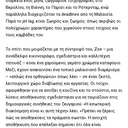
διάρκεια ενός μήνα, ζωγράφισε τοιχογραφίες στο
Βερολίνο, τη Βιέννη, το Παρίσι και το Ρότερνταμ, ενώ
παράλληλα διαχειριζόταν τα deadlines από τη Μαλαισία.
Παρά το jet lag, είναι ζωηρός και ζωηρός: όπως ακριβώς οι
πολύχρωμοι χαρακτήρες που χορεύουν στους τοίχους και
τους καμβάδες του.
Το σπίτι που μοιράζεται με τη σύντροφό του, Zoe – μια
συνάδελφο εικονογράφο, σχεδιάστρια και καλλιτέχνη
τατουάζ – είναι ένα χαρούμενο, γεμάτο χρώματα καταφύγιο.
Μαζί, έχουν ανακαινίσει ένα τυπικό μαλαισιανό διαμέρισμα
– «απλώς ένα ορθογώνιο» όπως λέει – σε έναν ζεστό,
λειτουργικό χώρο διαβίωσης και εργασίας. Οι τοίχοι
αφαιρέθηκαν για να ανοίξει η κουζίνα και το στούντιο, και οι
λύσεις αποθήκευσης σχεδιάστηκαν για να ταιριάζουν στις
δημιουργικές συνήθειες του ζευγαριού. «Η εσωτερική
διακόσμηση είναι κι αυτή τέχνη» λέει. «Πρέπει να ξέρεις
πώς να αποθηκεύεις τα πράγματα σωστά». Η ανοιχτή
αποθήκευση που επέλεξαν σημαίνει ότι όλα είναι