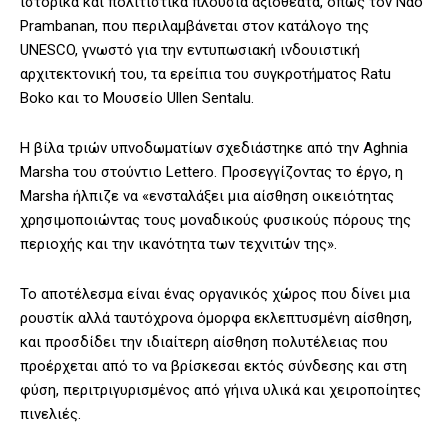
ιστορικά και πολιτιστικά πλούσια αξιοθέατα, όπως τον Ναό
Prambanan, που περιλαμβάνεται στον κατάλογο της
UNESCO, γνωστό για την εντυπωσιακή ινδουιστική
αρχιτεκτονική του, τα ερείπια του συγκροτήματος Ratu
Boko και το Μουσείο Ullen Sentalu.
Η βίλα τριών υπνοδωματίων σχεδιάστηκε από την Aghnia
Marsha του στούντιο Lettero. Προσεγγίζοντας το έργο, η
Marsha ήλπιζε να «ενσταλάξει μια αίσθηση οικειότητας
χρησιμοποιώντας τους μοναδικούς φυσικούς πόρους της
περιοχής και την ικανότητα των τεχνιτών της».
Το αποτέλεσμα είναι ένας οργανικός χώρος που δίνει μια
ρουστίκ αλλά ταυτόχρονα όμορφα εκλεπτυσμένη αίσθηση,
και προσδίδει την ιδιαίτερη αίσθηση πολυτέλειας που
προέρχεται από το να βρίσκεσαι εκτός σύνδεσης και στη
φύση, περιτριγυρισμένος από γήινα υλικά και χειροποίητες
πινελιές.