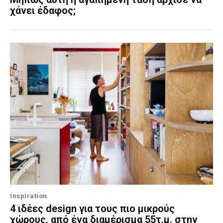
χάνει έδαφος;
Inspiration
4 ιδέες design για τους πιο μικρούς
χώρους, από ένα διαμέρισμα 55τ.μ. στην