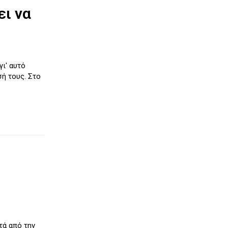
ει να
γι' αυτό
σή τους. Στο
τά από την