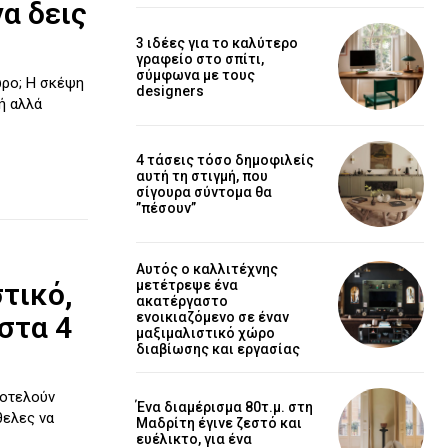
να δεις
3 ιδέες για το καλύτερο
γραφείο στο σπίτι,
σύμφωνα με τους
ρο; Η σκέψη
designers
ή αλλά
4 τάσεις τόσο δημοφιλείς
αυτή τη στιγμή, που
σίγουρα σύντομα θα
”πέσουν”
Αυτός ο καλλιτέχνης
τικό,
μετέτρεψε ένα
ακατέργαστο
ενοικιαζόμενο σε έναν
στα 4
μαξιμαλιστικό χώρο
διαβίωσης και εργασίας
ποτελούν
Ένα διαμέρισμα 80τ.μ. στη
θελες να
Μαδρίτη έγινε ζεστό και
ευέλικτο, για ένα