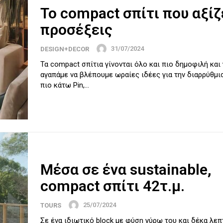
Το compact σπίτι που αξίζ
προσέξεις
31/07/2024
DESIGN+DECOR
Τα compact σπίτια γίνονται όλο και πιο δημοφιλή και 
αγαπάμε να βλέπουμε ωραίες ιδέες για την διαρρύθμι
πιο κάτω Pin,...
Μέσα σε ένα sustainable,
compact σπίτι 42τ.μ.
25/07/2024
TOURS
Σε ένα ιδιωτικό block με φύση γύρω του και δέκα λεπ