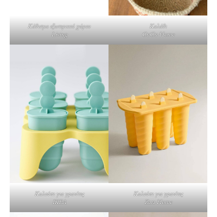
Κάθισμα εξωτερικού χώρου
Καλάθι
Living
CuCu Home
Καλούπι για γρανίτες
Καλούπι για γρανίτες
IKEA
Zara Home