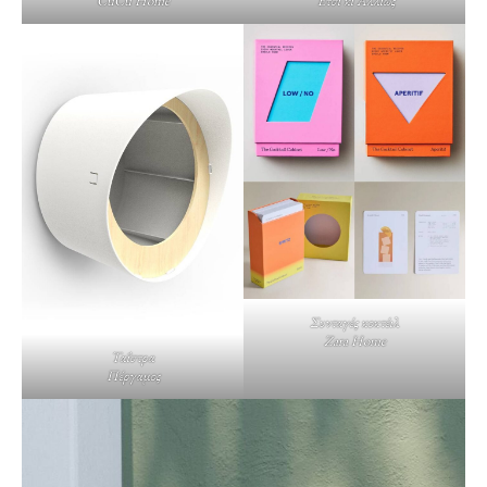
CuCu Home
Έτσι κι Αλλιώς
Συνταγές κοκτέιλ
Zara Home
Ταΐστρα
Πέργαμος