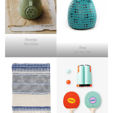
Ποτιστήρι
Zara Home
Πουφ
My Bean Bag