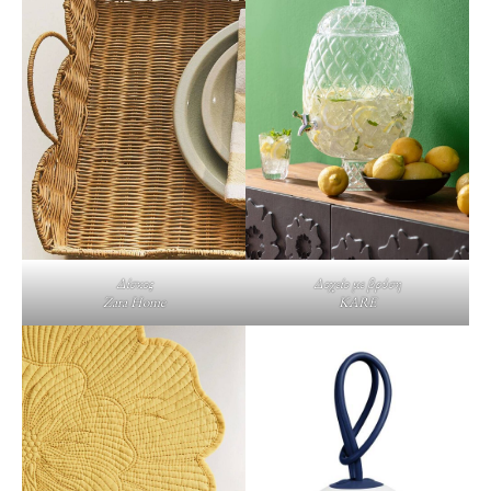
Δοχείο με βρύση
Δίσκος
KARE
Zara Home