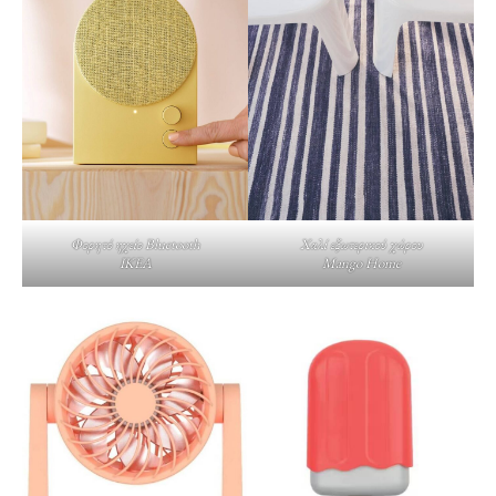
Φορητό ηχείο Bluetooth
Χαλί εξωτερικού χώρου
IKEA
Mango Home