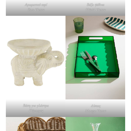
Αρωματικό κερί
Βάζα ψάθινα
Zara Home
H&M Home
Βάση για γλάστρα
Δίσκος
Πέραγμος
Mango Home