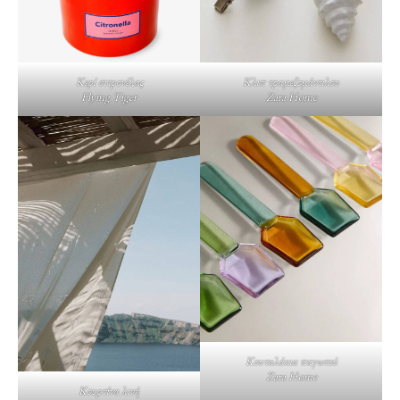
Κερί σιτρονέλας
Κλιπ τραμεζομάντιλου
Flying Tiger
Zara Home
Κουταλάκια παγωτού
Zara Home
Κουρτίνα λινή