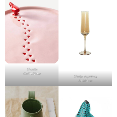
Πιατέλα
CuCu Home
Ποτήρι σαμπάνιας
La Maison