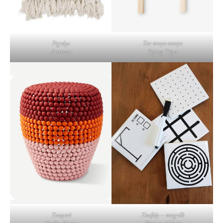
Ριχτάρι
Σετ πινγκ-πονγκ
Answear
Flying Tiger
Σκαμπό
Σουβέρ – παιχνίδι