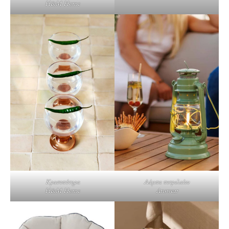
H&M Home
Κρασοπότηρα
Λάμπα πετρελαίου
H&M Home
Answear