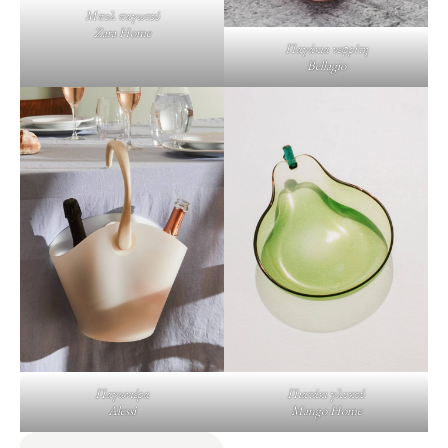
Μπολ παγωτού
Zara Home
Παγάκια νεφρίτη
Bellagio
Παγωνιέρα
Πιατάκι γλυκού
Alessi
Mango Home