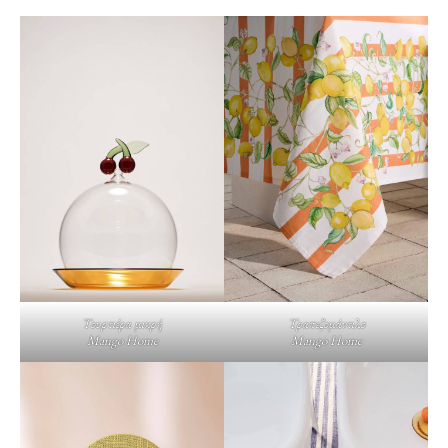
Τουρτιέρα μικρή
Τραπεζομάντιλο
Mango Home
Mango Home