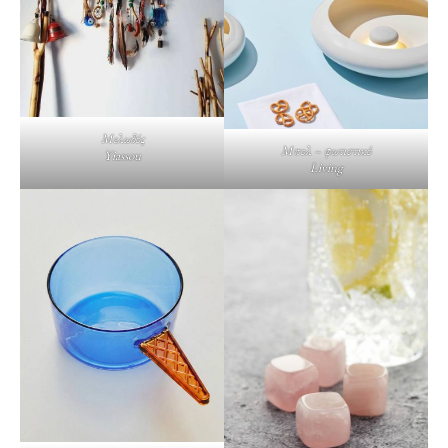
Μελωδός
Μπολ – φωτιστικό
Yiassou
Living