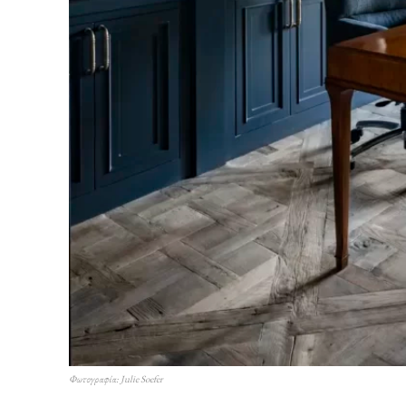
Φωτογραφία: Julie Soefer