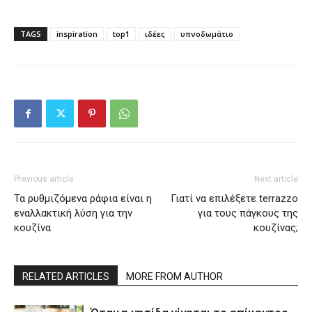
TAGS
inspiration
top1
ιδέες
υπνοδωμάτιο
Previous article
Next article
Τα ρυθμιζόμενα ράφια είναι η
Γιατί να επιλέξετε terrazzo
εναλλακτική λύση για την
για τους πάγκους της
κουζίνα
κουζίνας;
RELATED ARTICLES
MORE FROM AUTHOR