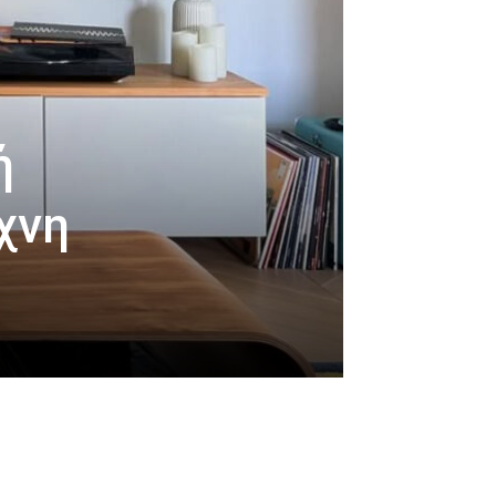
ή
χνη