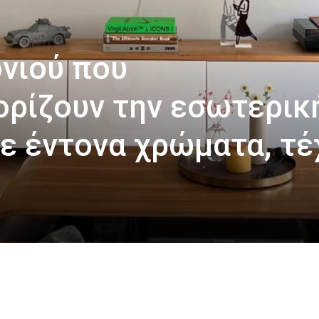
ονιού που
ρίζουν την εσωτερικ
ε έντονα χρώματα, τέ