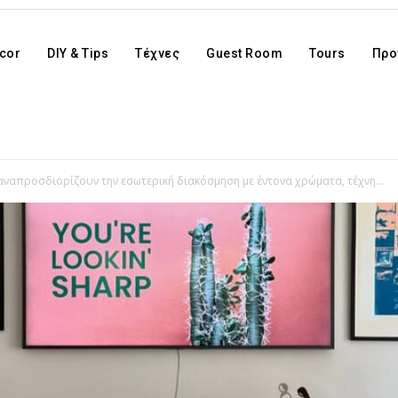
cor
DIY & Tips
Τέχνες
Guest Room
Tours
Προ
αναπροσδιορίζουν την εσωτερική διακόσμηση με έντονα χρώματα, τέχνη...