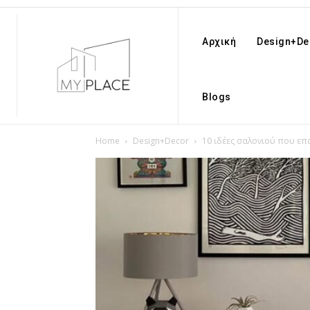
Αρχική
Design+De
Blogs
Home
Design+Decor
10 ιδέες σαλονιού που επ