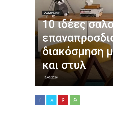
Design+Decor
10 ιδέες σαλ
επαναπροσδιο
διακόσμηση μ
και στυλ
15/05/2026