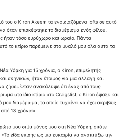
ό του ο Kiron Akeem τα ενοικιαζόμενα lofts σε αυτό
ένα όταν επισκέφτηκε το διαμέρισμα ενός φίλου.
ης ήταν τόσο ευρύχωρο και ωραίο. Πάντα
αυτό το κτίριο παρέμεινε στο μυαλό μου όλα αυτά τα
έα Υόρκη για 15 χρόνια, ο Kiron, επιμελητής
αι σκηνικών, ήταν έτοιμος για μια αλλαγή και
 να ζήσει. Όταν ανακάλυψε ότι ένας από τους
σμα στο ίδιο κτίριο στο Craigslist, ο Kiron έψαξε και
ό μου διαμέρισμα, το οποίο τυχαίνει να έχει ακριβώς
 από 13 χρόνια».
ρώτο μου σπίτι μόνος μου στη Νέα Υόρκη, οπότε
. «Το είδα επίσης ως μια ευκαιρία να αναπτύξω την