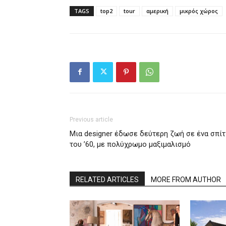
TAGS
top2
tour
αμερική
μικρός χώρος
Previous article
Μια designer έδωσε δεύτερη ζωή σε ένα σπίτ
του ’60, με πολύχρωμο μαξιμαλισμό
RELATED ARTICLES
MORE FROM AUTHOR