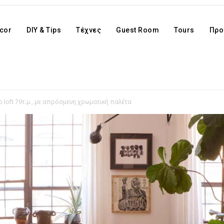
cor
DIY & Tips
Τέχνες
Guest Room
Tours
Προ
loft 79τ.μ., με απρόσμενη χρωματική παλέτα