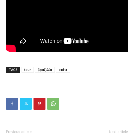
TAGS
tour
βραζιλία
σπίτι
Previous article
Next article