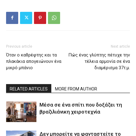
Previous article
Next article
Όταν ο καθρέφτης και τα
Πώς ένας γλύπτης πέτυχε την
πλακάκια απογειώνουν ένα
τέλεια αρμονία σε ένα
μικρό μπάνιο
διαμέρισμα 37τ.μ.
RELATED ARTICLES
MORE FROM AUTHOR
Μέσα σε ένα σπίτι που δοξάζει τη
βραζιλιάνικη χειροτεχνία
Δεν μπορείτε να φανταστείτε το