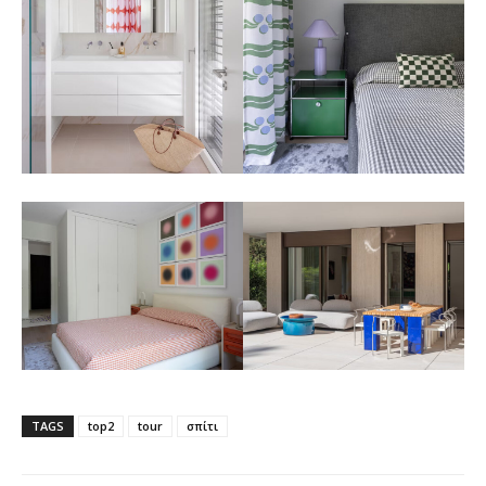
TAGS
top2
tour
σπίτι