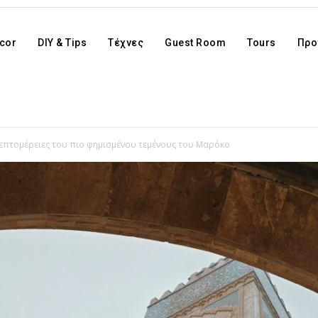
cor
DIY & Tips
Τέχνες
Guest Room
Tours
Προ
επτομέρειες του πιο φημισμένου τεμένους του Μαρόκο