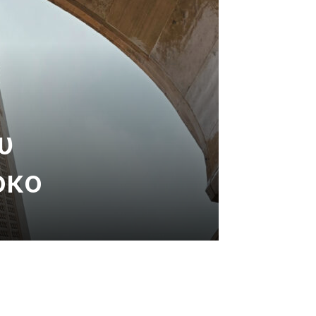
υ
όκο