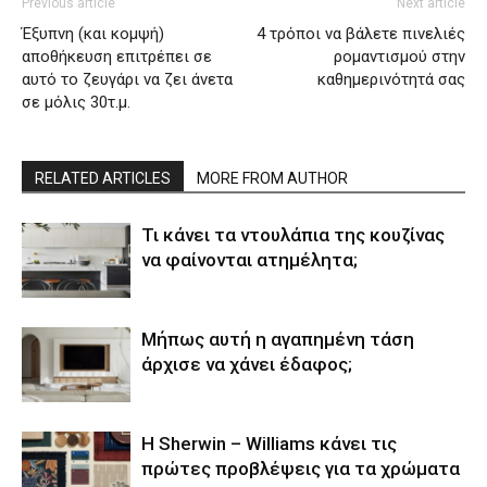
Previous article
Next article
Έξυπνη (και κομψή)
4 τρόποι να βάλετε πινελιές
αποθήκευση επιτρέπει σε
ρομαντισμού στην
αυτό το ζευγάρι να ζει άνετα
καθημερινότητά σας
σε μόλις 30τ.μ.
RELATED ARTICLES
MORE FROM AUTHOR
Τι κάνει τα ντουλάπια της κουζίνας
να φαίνονται ατημέλητα;
Μήπως αυτή η αγαπημένη τάση
άρχισε να χάνει έδαφος;
Η Sherwin – Williams κάνει τις
πρώτες προβλέψεις για τα χρώματα