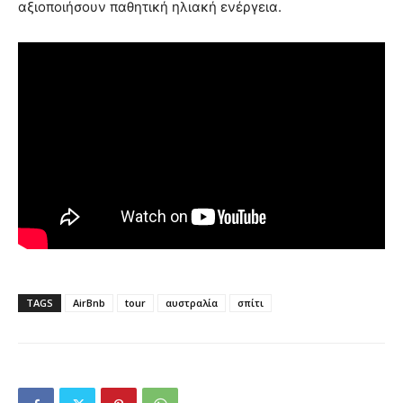
αξιοποιήσουν παθητική ηλιακή ενέργεια.
TAGS
AirBnb
tour
αυστραλία
σπίτι