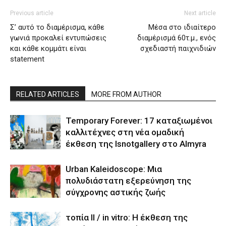
Previous article
Next article
Σ’ αυτό το διαμέρισμα, κάθε
Μέσα στο ιδιαίτερο
γωνιά προκαλεί εντυπώσεις
διαμέρισμά 60τ.μ., ενός
και κάθε κομμάτι είναι
σχεδιαστή παιχνιδιών
statement
RELATED ARTICLES
MORE FROM AUTHOR
Temporary Forever: 17 καταξιωμένοι
καλλιτέχνες στη νέα ομαδική
έκθεση της Isnotgallery στο Almyra
Urban Kaleidoscope: Μια
πολυδιάστατη εξερεύνηση της
σύγχρονης αστικής ζωής
τοπία II / in vitro: H έκθεση της