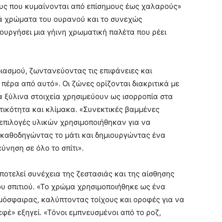
ς που κυμαίνονται από επίσημους έως χαλαρούς»
λά χρώματα του ουρανού και το συνεχώς
ουργήσει μια γήινη χρωματική παλέτα που ρέει
διασμού, ζωντανεύοντας τις επιφάνειες και
έρα ​​από αυτό». Οι ζώνες ορίζονται διακριτικά με
 ξύλινα στοιχεία χρησιμεύουν ως ισορροπία στα
ικότητα και κλίμακα. «Συνεκτικές βαμμένες
 επιλογές υλικών χρησιμοποιήθηκαν για να
, καθοδηγώντας το μάτι και δημιουργώντας ένα
ύνηση σε όλο το σπίτι».
οτελεί συνέχεια της ζεστασιάς και της αίσθησης
υ σπιτιού. «Το χρώμα χρησιμοποιήθηκε ως ένα
μόσφαιρας, καλύπτοντας τοίχους και οροφές για να
φέ» εξηγεί. «Τόνοι εμπνευσμένοι από το ροζ,