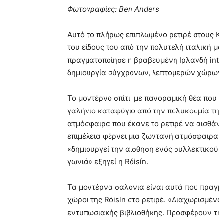
Φωτογραφίες: Ben Anders
Αυτό το πλήρως επιπλωμένο ρετιρέ στους 
του είδους του από την πολυτελή ιταλική 
πραγματοποίησε η βραβευμένη Ιρλανδή interi
δημιουργία σύγχρονων, λεπτομερών χώρων 
Το μοντέρνο σπίτι, με πανοραμική θέα που
γαλήνιο καταφύγιο από την πολυκοσμία της
ατμόσφαιρα που έκανε το ρετιρέ να αισθάνετ
επιμέλεια φέρνει μια ζωντανή ατμόσφαιρα 
«δημιουργεί την αίσθηση ενός συλλεκτικού σ
γωνιά» εξηγεί η Róisín.
Τα μοντέρνα σαλόνια είναι αυτά που πραγμ
χώροι της Róisín στο ρετιρέ. «Διαχωρισμέ
εντυπωσιακής βιβλιοθήκης. Προσφέρουν τη