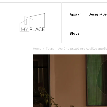
Αρχική
Design+De
Blogs
Home
Tours
Αυτό το ρετιρέ στο Λονδίνο αποδει