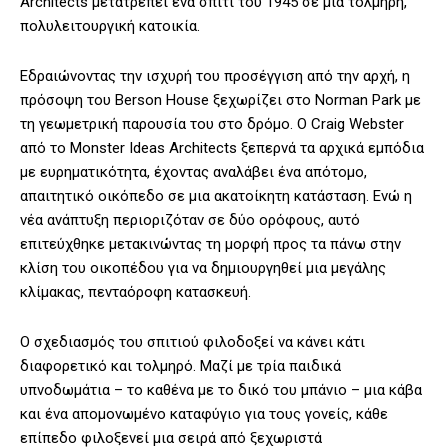
Architects μετατρέπει ένα σπίτι του 1945 σε μια τολμηρή,
πολυλειτουργική κατοικία.
Εδραιώνοντας την ισχυρή του προσέγγιση από την αρχή, η
πρόσοψη του Berson House ξεχωρίζει στο Norman Park με
τη γεωμετρική παρουσία του στο δρόμο. Ο Craig Webster
από το Monster Ideas Architects ξεπερνά τα αρχικά εμπόδια
με ευρηματικότητα, έχοντας αναλάβει ένα απότομο,
απαιτητικό οικόπεδο σε μια ακατοίκητη κατάσταση. Ενώ η
νέα ανάπτυξη περιοριζόταν σε δύο ορόφους, αυτό
επιτεύχθηκε μετακινώντας τη μορφή προς τα πάνω στην
κλίση του οικοπέδου για να δημιουργηθεί μια μεγάλης
κλίμακας, πενταόροφη κατασκευή.
Ο σχεδιασμός του σπιτιού φιλοδοξεί να κάνει κάτι
διαφορετικό και τολμηρό. Μαζί με τρία παιδικά
υπνοδωμάτια – το καθένα με το δικό του μπάνιο – μια κάβα
και ένα απομονωμένο καταφύγιο για τους γονείς, κάθε
επίπεδο φιλοξενεί μια σειρά από ξεχωριστά