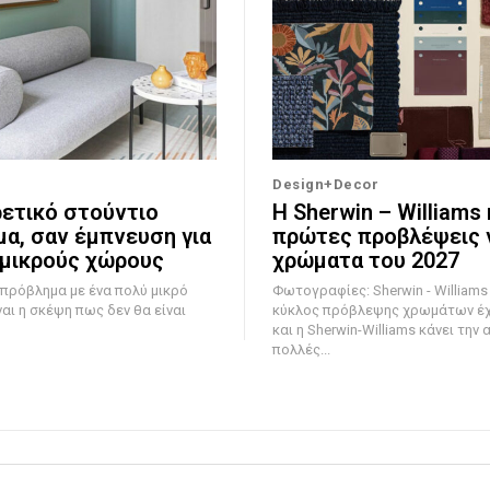
Design+Decor
ρετικό στούντιο
Η Sherwin – Williams 
μα, σαν έμπνευση για
πρώτες προβλέψεις γ
 μικρούς χώρους
χρώματα του 2027
 πρόβλημα με ένα πολύ μικρό
Φωτογραφίες: Sherwin - Williams Ο ετήσιο
ναι η σκέψη πως δεν θα είναι
κύκλος πρόβλεψης χρωμάτων έχε
και η Sherwin-Williams κάνει την 
πολλές...