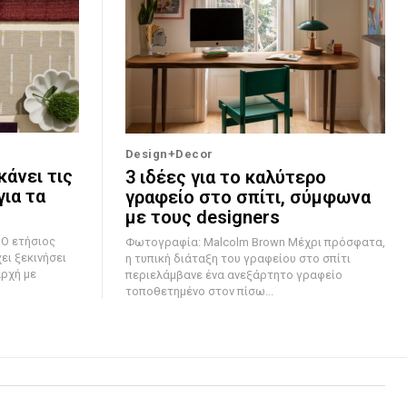
Design+Decor
κάνει τις
3 ιδέες για το καλύτερο
ια τα
γραφείο στο σπίτι, σύμφωνα
με τους designers
ς
Φωτογραφία: Malcolm Brown Μέχρι πρόσφατα,
ι ξεκινήσει
η τυπική διάταξη του γραφείου στο σπίτι
αρχή με
περιελάμβανε ένα ανεξάρτητο γραφείο
τοποθετημένο στον πίσω...