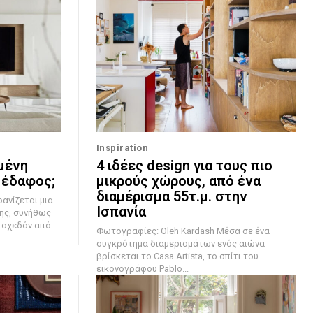
Inspiration
μένη
4 ιδέες design για τους πιο
 έδαφος;
μικρούς χώρους, από ένα
διαμέρισμα 55τ.μ. στην
Ισπανία
ης, συνήθως
, σχεδόν από
Φωτογραφίες: Oleh Kardash Μέσα σε ένα
συγκρότημα διαμερισμάτων ενός αιώνα
βρίσκεται το Casa Artista, το σπίτι του
εικονογράφου Pablo...