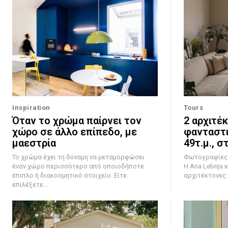
Inspiration
Tours
Όταν το χρώμα παίρνει τον
2 αρχιτέ
χώρο σε άλλο επίπεδο, με
φανταστι
μαεστρία
49τ.μ., σ
Το χρώμα έχει τη δύναμη να μεταμορφώσει
Φωτογραφίες: 
έναν χώρο περισσότερο από οποιοδήποτε
Η Ana Lebrija κ
έπιπλο ή διακοσμητικό στοιχείο. Είτε
αρχιτέκτονες κ
επιλέξετε...