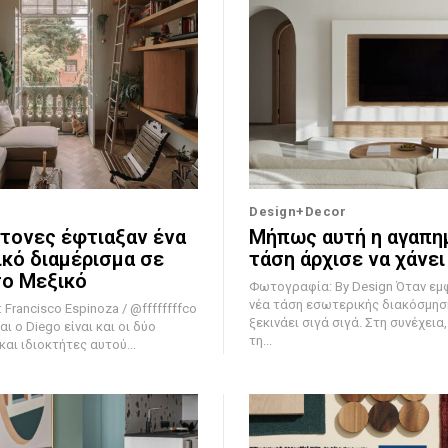
Design+Decor
κτονες έφτιαξαν ένα
Μήπως αυτή η αγαπη
κό διαμέρισμα σε
τάση άρχισε να χάνει
το Μεξικό
Φωτογραφία: By Design Όταν εμφανίζεται μια
νέα τάση εσωτερικής διακόσμησ
Francisco Espinoza / @ffffffffco
ξεκινάει σιγά σιγά. Στη συνέχεια
αι ο Diego είναι και οι δύο
τη...
αι ιδιοκτήτες αυτού...