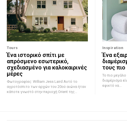
Tours
Inspiration
Ένα ιστορικό σπίτι με
Ένα εξαι
απρόσμενο εσωτερικό,
διαμέρισ
σχεδιασμένο για καλοκαιρινές
τους πιο
μέρες
Το πιο μεγάλο
διαμέρισμα εί
Φωτογραφίες: William Jess Laird Αυτό το
εφικτό να...
αγροτόσπιτο των αρχών του 20ού αιώνα ήταν
κάποτε γνωστό στην περιοχή Orient της...