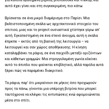
για κάποια αγαπημένα βιβλία, photobooks και ντεκόρ, και
αυτό έχει γίνει και στη συγκεκριμένη, πιο κάτω.
Βρίσκεται σε ένα μικρό διαμέρισμα στο Παρίσι. Μια
βελτιστοποιημένη σκάλα ως αρχιτεκτονικό στοιχείο του
σπιτιού, μιας και το project ουσιαστικά χτίστηκε γύρω απ’
αυτή. Εγκατεστημένη σε ένα στενό άνοιγμα, αυτή η σκάλα
έπρεπε – εκτός από τη βασική της λειτουργία – να
λειτουργεί και σαν χώρος αποθήκευσης. Η κίνηση
καταλαμβάνει τα ράφια, σε ένα παιχνίδι μεταξύ οριζόντιων
και κάθετων γραμμών. Μια στρογγυλεμένη γωνία κλείνει
αυτό το έπιπλο που φαίνεται επιβλητικό, αλλά παρόλα αυτά
ξέρει πώς να παραμένει διακριτικό.
Τα ράφια, παρ’ ότι μικραίνουν σε μήκος όσο προχωρούν
προς τα πάνω, γίνονται μια υπέροχη βιτρίνα που μπορεί
ταυτόχρονα να κλέψει τις εντυπώσεις ενώ αφομοιώνεται
μέσα στο σπίτι.