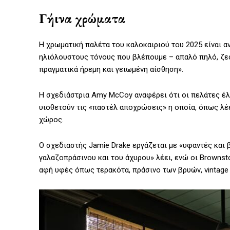
Γήινα χρώματα
Η χρωματική παλέτα του καλοκαιριού του 2025 είναι α
ηλιόλουστους τόνους που βλέπουμε – απαλό πηλό, ζεσ
πραγματικά ήρεμη και γειωμένη αίσθηση».
Η σχεδιάστρια Amy McCoy αναφέρει ότι οι πελάτες έλ
υιοθετούν τις «παστέλ αποχρώσεις» η οποία, όπως λέε
χώρος.
Ο σχεδιαστής Jamie Drake εργάζεται με «υφαντές και
γαλαζοπράσινου και του άχυρου» λέει, ενώ οι Browns
αφή υφές όπως τερακότα, πράσινο των βρυών, vintage 