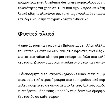
πραγματικά εκεί. Οι interior designers παρακολουθούν
τελειότητας για χάρη σπιτιών που έχουν προσωπικότητ
λευκά είδη τσαλακώνονται, τα vintage γυαλιά δεν ται
επειδή είναι στην πραγματικότητα ανθεκτικά.
Φυσικά υλικά
Η επανάσταση των υφαντών βρίσκεται σε πλήρη εξέλιξη
του rattan. «Πάντα θα λέω ‘ναι’ στις υφαντές πινελιές»
φωτιστικό rattan είτε για μια vintage καρέκλα από κα
ζεστασιά. Δίνουν μια μικρή πινελιά στο στυλ των σπιτι
Η διακοσμήτρια εσωτερικών χώρων Susan Petrie συμφων
αποφασιστική στροφή μακριά από τα παραδοσιακά παρά
απλές κουρτίνες σε σκίαστα από λεπτές ξύλινες ραβδώσ
φιλτράρεται μέσα τους, μπορούν να ρίξουν ένα όμορφο
ζεστασιάς σε κάθε χώρο».