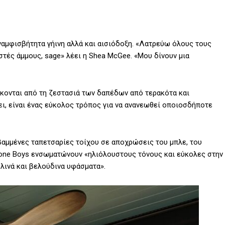
ναμφισβήτητα γήινη αλλά και αισιόδοξη. «Λατρεύω όλους τους
τές άμμους, sage» λέει η Shea McGee. «Μου δίνουν μια
κονται από τη ζεστασιά των δαπέδων από τερακότα και
ι, είναι ένας εύκολος τρόπος για να ανανεωθεί οποιοσδήποτε
 βαμμένες ταπετσαρίες τοίχου σε αποχρώσεις του μπλε, του
tone Boys ενσωματώνουν «ηλιόλουστους τόνους και εύκολες στην
λινά και βελούδινα υφάσματα».