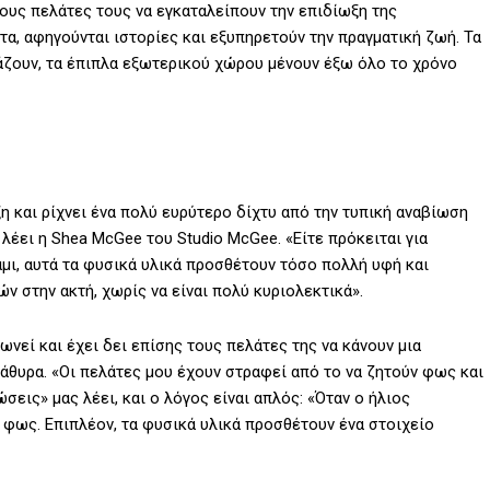
 τους πελάτες τους να εγκαταλείπουν την επιδίωξη της
α, αφηγούνται ιστορίες και εξυπηρετούν την πραγματική ζωή. Τα
ριάζουν, τα έπιπλα εξωτερικού χώρου μένουν έξω όλο το χρόνο
 και ρίχνει ένα πολύ ευρύτερο δίχτυ από την τυπική αναβίωση
, λέει η Shea McGee του Studio McGee. «Είτε πρόκειται για
λάμι, αυτά τα φυσικά υλικά προσθέτουν τόσο πολλή υφή και
ών στην ακτή, χωρίς να είναι πολύ κυριολεκτικά».
εί και έχει δει επίσης τους πελάτες της να κάνουν μια
θυρα. «Οι πελάτες μου έχουν στραφεί από το να ζητούν φως και
εις» μας λέει, και ο λόγος είναι απλός: «Όταν ο ήλιος
 φως. Επιπλέον, τα φυσικά υλικά προσθέτουν ένα στοιχείο