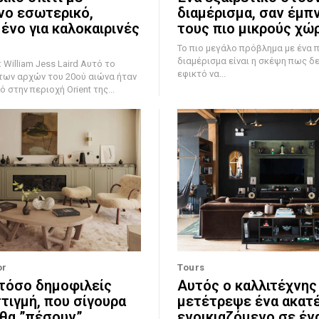
ο εσωτερικό,
διαμέρισμα, σαν έμπ
ένο για καλοκαιρινές
τους πιο μικρούς χώ
Το πιο μεγάλο πρόβλημα με ένα 
διαμέρισμα είναι η σκέψη πως δε
iam Jess Laird Αυτό το
εφικτό να...
των αρχών του 20ού αιώνα ήταν
στην περιοχή Orient της...
or
Tours
 τόσο δημοφιλείς
Αυτός ο καλλιτέχνης
στιγμή, που σίγουρα
μετέτρεψε ένα ακατ
θα ”πέσουν”
ενοικιαζόμενο σε έν