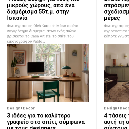
μικρούς χώρους, από ένα
απρόσμεν
διαμέρισμα 55τ.μ. στην
σχεδιασμ
Ισπανία
μέρες
Φωτογραφίες: Oleh Kardash Μέσα σε ένα
Φωτογραφίες: Will
συγκρότημα διαμερισμάτων ενός αιώνα
αγροτόσπιτο 
βρίσκεται το Casa Artista, το σπίτι του
κάποτε γνωστό 
εικονογράφου Pablo...
Design+Decor
Design+Dec
3 ιδέες για το καλύτερο
4 τάσεις
γραφείο στο σπίτι, σύμφωνα
αυτή τη 
με τους designers
σύντομα 