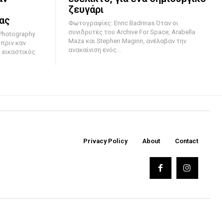
ζευγάρι
ίας
Φωτογραφίες: Enric Badrinas Όταν οι
συνιδρυτές του Archive For Space, Arabella
Photography
Maza και Stephen Maginn, ανέλαβαν την
 πριν καν
ανακαίνιση ενός...
 εικαστικός
Privacy Policy
About
Contact