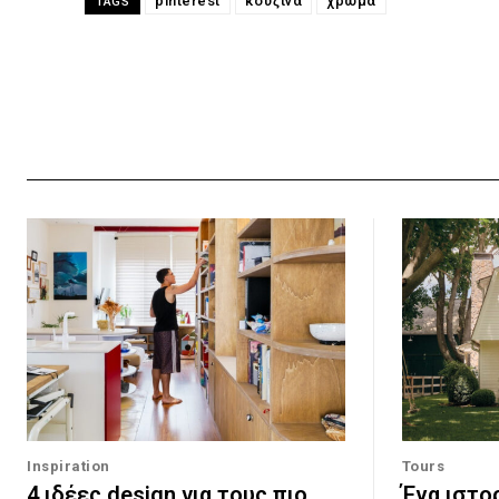
pinterest
κουζίνα
χρώμα
TAGS
Inspiration
Tours
4 ιδέες design για τους πιο
Ένα ιστορ