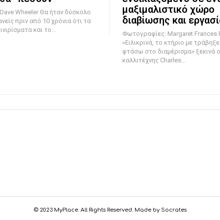
μαξιμαλιστικό χώρο
eler Θα ήταν δύσκολο
διαβίωσης και εργασ
νείς πριν από 10 χρόνια ότι τα
νιρίσματα και το...
Φωτογραφίες: Margaret Frances 
«Ειλικρινά, το κτήριο με τράβηξε
φτάσω στο διαμέρισμα» ξεκινά ο
καλλιτέχνης Charles...
© 2023 MyPlace. All Rights Reserved. Made by Socrates