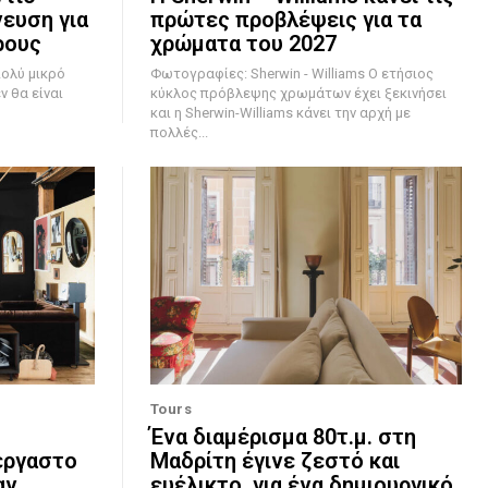
νευση για
πρώτες προβλέψεις για τα
ρους
χρώματα του 2027
πολύ μικρό
Φωτογραφίες: Sherwin - Williams Ο ετήσιος
ν θα είναι
κύκλος πρόβλεψης χρωμάτων έχει ξεκινήσει
και η Sherwin-Williams κάνει την αρχή με
πολλές...
Tours
Ένα διαμέρισμα 80τ.μ. στη
έργαστο
Μαδρίτη έγινε ζεστό και
αν
ευέλικτο, για ένα δημιουργικό