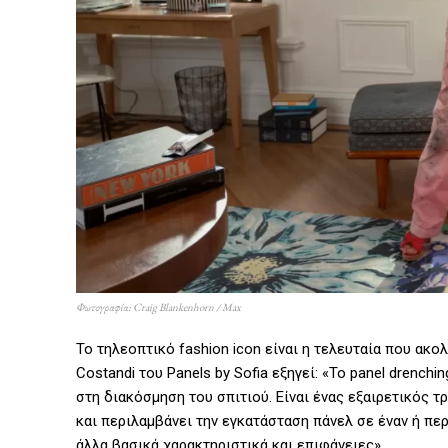
Φωτογραφία: Craig Blankenhorn / Max
Το τηλεοπτικό fashion icon είναι η τελευταία που ακο
Costandi του Panels by Sofia εξηγεί: «Το panel drench
στη διακόσμηση του σπιτιού. Είναι ένας εξαιρετικός 
και περιλαμβάνει την εγκατάσταση πάνελ σε έναν ή πε
άλλα βασικά χαρακτηριστικά και επιφάνειες».