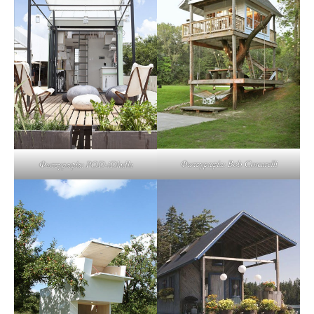
Φωτογραφία: Bob Coscarelli
Φωτογραφία: POD-iDladla