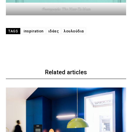
Φωτογραφία: The How-To Mom
inspiration
ιδέες
λουλούδια
TAGS
Related articles