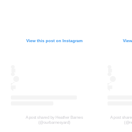
View this post on Instagram
View
A post shared by Heather Barnes
A post shar
(@ourbarnesyard)
(@r