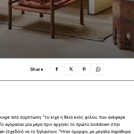
Share :
κυψε από σύμπτωση: ”το είχε η θεία ενός φίλου, που ανέφερε
 Το αγόρασαν μία μέρα πριν αρχίσει το πρώτο lockdown στην
loan (σχεδόν) να το ξηλώσουν. ”Ήταν όμορφο, με μεγάλα παράθυρα