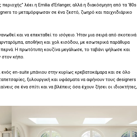
περιοχής” λέει η Emilia d’Erlanger, αλλά η διακόσμηση από τα ’80s
igners το μεταμόρφωσαν σε ένα ζεστό, ζωηρό και παιχνιδιάρικο
ανωθεί και να επεκταθεί το ισόγειο. Ήταν μια σειρά από σκοτεινά
καρνταρόμπα, αποθήκη και χολ εισόδου, με εσωτερικά παράθυρα
α περνά. Η πρωτότυπη κουζίνα μεγάλωσε, το ταβάνι ψήλωσε και
 στον κήπο.
α ενός en-suite μπάνιου στην κυρίως κρεβατοκάμαρα και σε όλο
απετσαρίες, ξυλουργική και υφάσματα να αφήνουν τους designers
αίνεις σε ένα σπίτι και να βλέπεις όσα έχουν ζήσει οι ιδιοκτήτες,