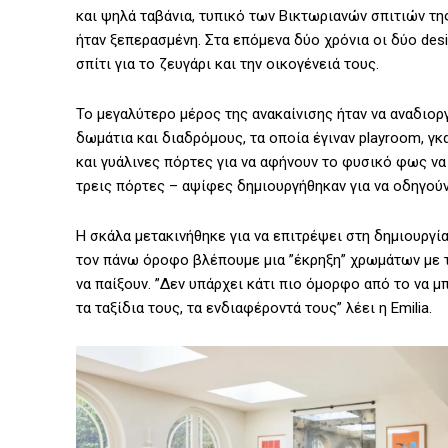
και ψηλά ταβάνια, τυπικό των Βικτωριανών σπιτιών της 
ήταν ξεπερασμένη. Στα επόμενα δύο χρόνια οι δύο des
σπίτι για το ζευγάρι και την οικογένειά τους.
Το μεγαλύτερο μέρος της ανακαίνισης ήταν να αναδιοργ
δωμάτια και διαδρόμους, τα οποία έγιναν playroom, γ
και γυάλινες πόρτες για να αφήνουν το φυσικό φως ν
τρεις πόρτες – αψίφες δημιουργήθηκαν για να οδηγούν
Η σκάλα μετακινήθηκε για να επιτρέψει στη δημιουργί
τον πάνω όροφο βλέπουμε μια ”έκρηξη” χρωμάτων με τ
να παίξουν. ”Δεν υπάρχει κάτι πιο όμορφο από το να μπ
τα ταξίδια τους, τα ενδιαφέροντά τους” λέει η Emilia.