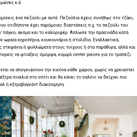
εμώνες κ.ά.
εμίσεις ένα πεζούλι με αυτά. Πεζούλια έχεις συνήθως στο τζάκι,
σου οτιδήποτε έχει παρόμοιες διαστάσεις π.χ. το πεζούλι του
 / πάγκο, ακόμα και το καλοριφέρ. Άπλωσε την πρασινάδα κατά
ε ωραία κηροπήγια, κουκουνάρια ή στολίδια. Εναλλακτικά,
ις στεφάνια ή φυλλώματα στους τοίχους ή στα παράθυρα, αλλά και
πορείς να φτιάξεις όμορφα, κομψά center pieces για το τραπέζι.
νται να απογειώσουν την εικόνα κάθε χώρου, χωρίς να χρειαστεί
ξτρα πινελιά στο σπίτι και θα κάνει το σαλόνι να δείχνει πιο
ιμαλ ή εξτραβαγκάντ διακόσμηση.