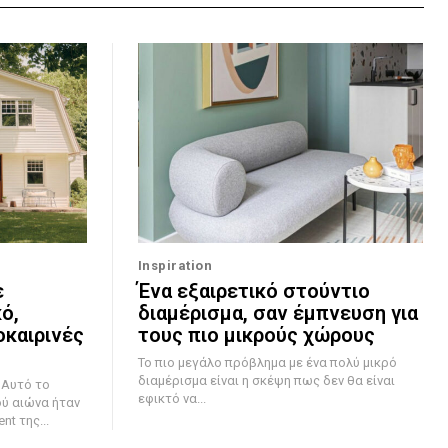
Inspiration
ε
Ένα εξαιρετικό στούντιο
ό,
διαμέρισμα, σαν έμπνευση για
οκαιρινές
τους πιο μικρούς χώρους
Το πιο μεγάλο πρόβλημα με ένα πολύ μικρό
διαμέρισμα είναι η σκέψη πως δεν θα είναι
ο
εφικτό να...
ύ αιώνα ήταν
t της...