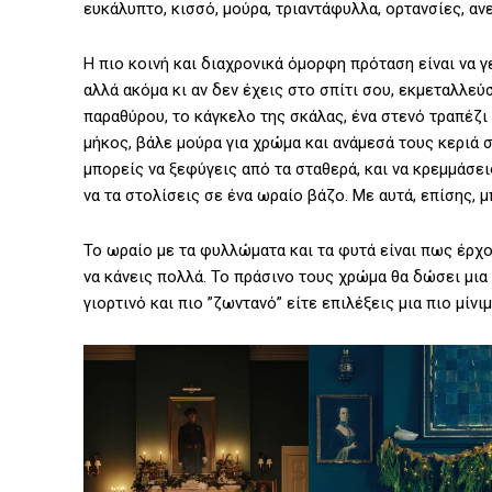
ευκάλυπτο, κισσό, μούρα, τριαντάφυλλα, ορτανσίες, αν
Η πιο κοινή και διαχρονικά όμορφη πρόταση είναι να γ
αλλά ακόμα κι αν δεν έχεις στο σπίτι σου, εκμεταλλεύ
παραθύρου, το κάγκελο της σκάλας, ένα στενό τραπέζι
μήκος, βάλε μούρα για χρώμα και ανάμεσά τους κεριά σ
μπορείς να ξεφύγεις από τα σταθερά, και να κρεμμάσε
να τα στολίσεις σε ένα ωραίο βάζο. Με αυτά, επίσης, μ
Το ωραίο με τα φυλλώματα και τα φυτά είναι πως έρχο
να κάνεις πολλά. Το πράσινο τους χρώμα θα δώσει μια έ
γιορτινό και πιο ”ζωντανό” είτε επιλέξεις μια πιο μίν