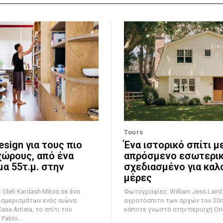
Tours
esign για τους πιο
Ένα ιστορικό σπίτι μ
χώρους, από ένα
απρόσμενο εσωτερικ
μα 55τ.μ. στην
σχεδιασμένο για καλ
μέρες
Kardash Μέσα σε ένα
Φωτογραφίες: William Jess Laird Αυτό τ
ιαμερισμάτων ενός αιώνα
αγροτόσπιτο των αρχών του 20ο
asa Artista, το σπίτι του
κάποτε γνωστό στην περιοχή Orien
Pablo...