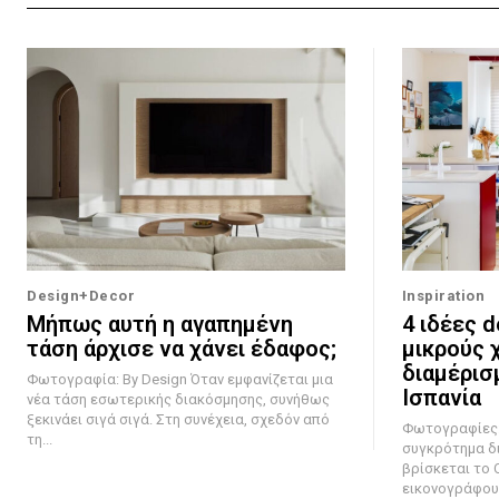
Design+Decor
Inspiration
Μήπως αυτή η αγαπημένη
4 ιδέες d
τάση άρχισε να χάνει έδαφος;
μικρούς 
διαμέρισ
Φωτογραφία: By Design Όταν εμφανίζεται μια
Ισπανία
νέα τάση εσωτερικής διακόσμησης, συνήθως
ξεκινάει σιγά σιγά. Στη συνέχεια, σχεδόν από
Φωτογραφίες: Oleh 
τη...
συγκρότημα δ
βρίσκεται το C
εικονογράφου 