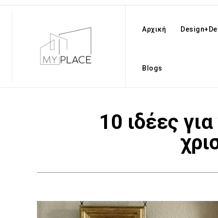
Αρχική
Design+De
Blogs
10 ιδέες γι
χρι