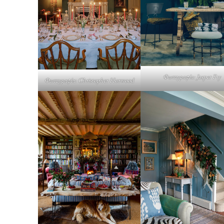
Φωτογραφία: Jasper Fry
Φωτογραφία: Christopher Horwood