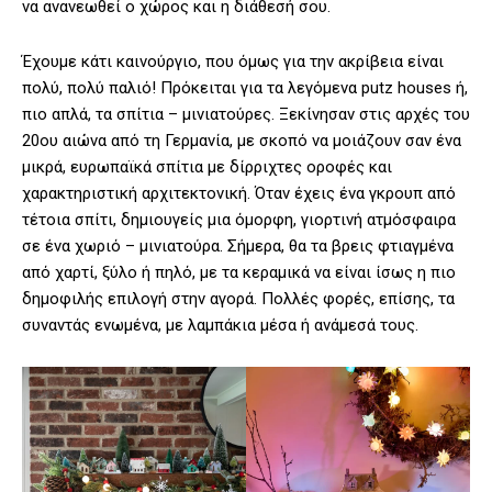
να ανανεωθεί ο χώρος και η διάθεσή σου.
Έχουμε κάτι καινούργιο, που όμως για την ακρίβεια είναι
πολύ, πολύ παλιό! Πρόκειται για τα λεγόμενα putz houses ή,
πιο απλά, τα σπίτια – μινιατούρες. Ξεκίνησαν στις αρχές του
20ου αιώνα από τη Γερμανία, με σκοπό να μοιάζουν σαν ένα
μικρά, ευρωπαϊκά σπίτια με δίρριχτες οροφές και
χαρακτηριστική αρχιτεκτονική. Όταν έχεις ένα γκρουπ από
τέτοια σπίτι, δημιουγείς μια όμορφη, γιορτινή ατμόσφαιρα
σε ένα χωριό – μινιατούρα. Σήμερα, θα τα βρεις φτιαγμένα
από χαρτί, ξύλο ή πηλό, με τα κεραμικά να είναι ίσως η πιο
δημοφιλής επιλογή στην αγορά. Πολλές φορές, επίσης, τα
συναντάς ενωμένα, με λαμπάκια μέσα ή ανάμεσά τους.