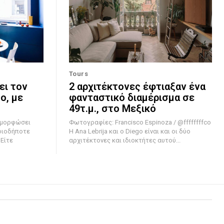
Tours
ει τον
2 αρχιτέκτονες έφτιαξαν ένα
ο, με
φανταστικό διαμέρισμα σε
49τ.μ., στο Μεξικό
ταμορφώσει
Φωτογραφίες: Francisco Espinoza / @ffffffffco
οιοδήποτε
Η Ana Lebrija και ο Diego είναι και οι δύο
 Είτε
αρχιτέκτονες και ιδιοκτήτες αυτού...