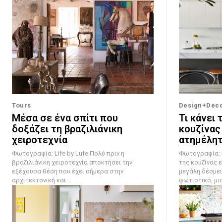
Tours
Design+Dec
Μέσα σε ένα σπίτι που
Τι κάνει 
δοξάζει τη βραζιλιάνικη
κουζίνας
χειροτεχνία
ατημέλητ
Φωτογραφία: Life by Lufe Πολύ πριν η
Φωτογραφία: Steven
βραζιλιάνικη χειροτεχνία αποκτήσει την
της κουζίνας ε
εξέχουσα θέση που έχει σήμερα στην
μεγάλη δέσμευ
αρχιτεκτονική και...
φωτιστικό, μια.