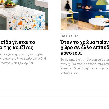
Inspiration
σίδα γίνεται το
Όταν το χρώμα παίρν
ο της κουζίνας
χώρο σε άλλο επίπεδ
μαεστρία
εί να γίνει η πρωταγωνίστρια
αν σκεφτείς λίγο εναλλακτικά. Η
Το χρώμα έχει τη δύναμη να με
ωτογραφίας ξεχωρίζει...
έναν χώρο περισσότερο από οπ
έπιπλο ή διακοσμητικό στοιχείο.
επιλέξετε...