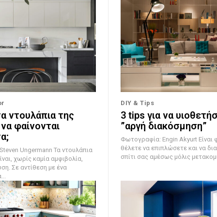
or
DIY & Tips
τα ντουλάπια της
3 tips για να υιοθετή
 να φαίνονται
”αργή διακόσμηση”
α;
Φωτογραφία: Engin Akyurt Είναι φυσικό να
θέλετε να επιπλώσετε και να δι
 Ungermann Τα ντουλάπια
σπίτι σας αμέσως μόλις μετακομίσ
ίναι, χωρίς καμία αμφιβολία,
ση. Σε αντίθεση με ένα
..