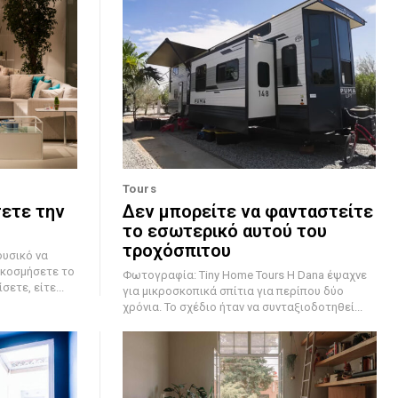
Tours
σετε την
Δεν μπορείτε να φανταστείτε
το εσωτερικό αυτού του
τροχόσπιτου
ακοσμήσετε το
Φωτογραφία: Tiny Home Tours Η Dana έψαχνε
ετε, είτε...
για μικροσκοπικά σπίτια για περίπου δύο
χρόνια. Το σχέδιο ήταν να συνταξιοδοτηθεί...