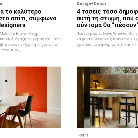
or
Design+Decor
ια το καλύτερο
4 τάσεις τόσο δημοφ
στο σπίτι, σύμφωνα
αυτή τη στιγμή, που 
designers
σύντομα θα ”πέσουν
colm Brown Μέχρι
Φωτογραφία: Dave Wheeler Θα ήταν δύσκολο
υπική διάταξη του γραφείου στο
να μαντέψει κανείς πριν από 10 χ
μβανε ένα ανεξάρτητο γραφείο
χρωμιωμένα φινιρίσματα και το..
στον πίσω...
Tours