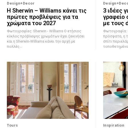
Design+Decor
Design+Dec
Η Sherwin – Williams κάνει τις
3 ιδέες γ
πρώτες προβλέψεις για τα
γραφείο 
χρώματα του 2027
με τους 
Φωτογραφίες: Sherwin - Williams Ο ετήσιος
Φωτογραφία: Mal
κύκλος πρόβλεψης χρωμάτων έχει ξεκινήσει
πρόσφατα, η τ
και η Sherwin-Williams κάνει την αρχή με
σπίτι περιελά
πολλές...
τοποθετημένο 
Tours
Inspiration