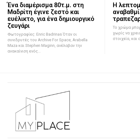
Ένα διαμέρισμα 80τ.μ. στη
Η λεπτομ
Μαδρίτη έγινε ζεστό και
αναβαθμί
ευέλικτο, για ένα δημιουργικό
τραπεζαρ
ζευγάρι
Το χρώμα μπο
χωρίς να χρει
Φωτογραφίες: Enric Badrinas Όταν οι
στοιχεία, και 
συνιδρυτές του Archive For Space, Arabella
Maza και Stephen Maginn, ανέλαβαν την
ανακαίνιση ενός...