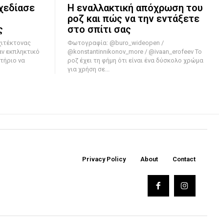
χεδίασε
Η εναλλακτική απόχρωση του
ροζ και πώς να την εντάξετε
ς
στο σπίτι σας
Φωτογραφία: @buro_wideopen /
αν εκπληκτικό
@konstantinnikonov_more / @ivaan_erofeev Το
τήριο να
ροζ έχει τη φήμη ότι είναι ένα δύσκολο χρώμα
για χρήση σε...
Privacy Policy
About
Contact