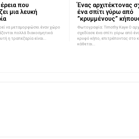
έρεια που
Ένας αρχιτέκτονας σ
ζει μια λευκή
ένα σπίτι γύρω από
ία
”κρυμμένους” κήπου
ρεί να μεταμορφώσει έναν χώρο
Φωτογραφία: Timothy Kaye Ο αρχιτέκτονας
άζονται πολλά διακοσμητικά
σχεδίασε ένα σπίτι γύρω από έν
αυτή η τραπεζαρία είναι...
κρυφό κήπο, επιτρέποντας στο κ
κάθεται...