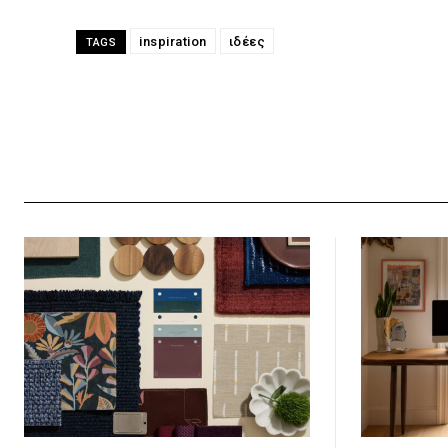
inspiration
ιδέες
TAGS