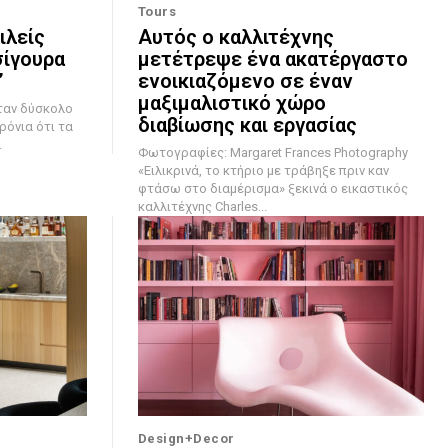
Tours
ιλείς
Αυτός ο καλλιτέχνης
σίγουρα
μετέτρεψε ένα ακατέργαστο
”
ενοικιαζόμενο σε έναν
μαξιμαλιστικό χώρο
διαβίωσης και εργασίας
ρόνια ότι τα
.
Φωτογραφίες: Margaret Frances Photography
«Ειλικρινά, το κτήριο με τράβηξε πριν καν
φτάσω στο διαμέρισμα» ξεκινά ο εικαστικός
καλλιτέχνης Charles...
Design+Decor