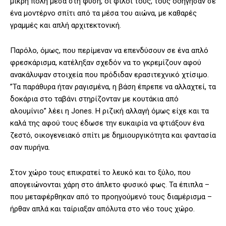
μικρή πόλη μέσα στη φύση, οι φίλοι τους, τους οδήγησαν σε
ένα μοντέρνο σπίτι από τα μέσα του αιώνα, με καθαρές
γραμμές και απλή αρχιτεκτονική.
Παρόλο, όμως, που περίμεναν να επενδύσουν σε ένα απλό
φρεσκάρισμα, κατέληξαν σχεδόν να το γκρεμίζουν αφού
ανακάλυψαν στοιχεία που πρόδιδαν ερασιτεχνικό χτίσιμο.
”Τα παράθυρα ήταν ραγισμένα, η βάση έπρεπε να αλλαχτεί, τα
δοκάρια στο ταβάνι στηρίζονταν με κουτάκια από
αλουμίνιο” λέει η Jones. Η ριζική αλλαγή όμως είχε και τα
καλά της αφού τους έδωσε την ευκαιρία να φτιάξουν ένα
ζεστό, οικογενειακό σπίτι με δημιουργικότητα και φαντασία
σαν πυρήνα.
Στον χώρο τους επικρατεί το λευκό και το ξύλο, που
απογειώνονται χάρη στο άπλετο φυσικό φως. Τα έπιπλα –
που μεταφέρθηκαν από το προηγούμενό τους διαμέρισμα –
ήρθαν απλά και ταίριαξαν απόλυτα στο νέο τους χώρο.