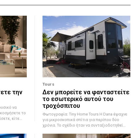
Tours
σετε την
Δεν μπορείτε να φανταστείτε
το εσωτερικό αυτού του
τροχόσπιτου
ακοσμήσετε το
Φωτογραφία: Tiny Home Tours Η Dana έψαχνε
ετε, είτε...
για μικροσκοπικά σπίτια για περίπου δύο
χρόνια. Το σχέδιο ήταν να συνταξιοδοτηθεί...