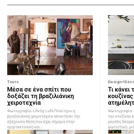
Tours
Design+Dec
Μέσα σε ένα σπίτι που
Τι κάνει 
δοξάζει τη βραζιλιάνικη
κουζίνας
χειροτεχνία
ατημέλητ
Φωτογραφία: Life by Lufe Πολύ πριν η
Φωτογραφία: Steven
βραζιλιάνικη χειροτεχνία αποκτήσει την
της κουζίνας ε
εξέχουσα θέση που έχει σήμερα στην
μεγάλη δέσμευ
αρχιτεκτονική και...
φωτιστικό, μια.