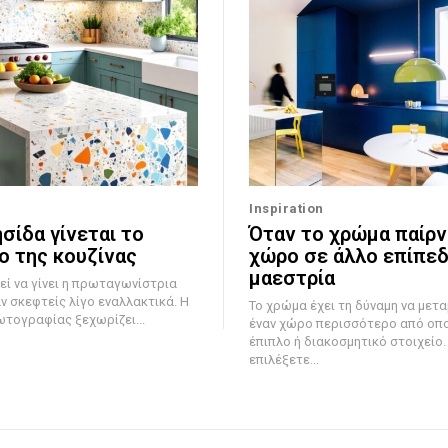
Inspiration
σίδα γίνεται το
Όταν το χρώμα παίρν
ο της κουζίνας
χώρο σε άλλο επίπεδ
μαεστρία
εί να γίνει η πρωταγωνίστρια
αν σκεφτείς λίγο εναλλακτικά. Η
Το χρώμα έχει τη δύναμη να με
ωτογραφίας ξεχωρίζει...
έναν χώρο περισσότερο από οπ
έπιπλο ή διακοσμητικό στοιχείο.
επιλέξετε...