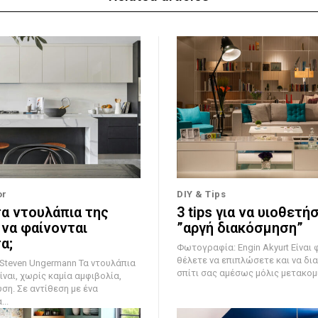
or
DIY & Tips
τα ντουλάπια της
3 tips για να υιοθετή
 να φαίνονται
”αργή διακόσμηση”
α;
Φωτογραφία: Engin Akyurt Είναι φυσικό να
θέλετε να επιπλώσετε και να δι
 Ungermann Τα ντουλάπια
σπίτι σας αμέσως μόλις μετακομίσ
ίναι, χωρίς καμία αμφιβολία,
ση. Σε αντίθεση με ένα
..