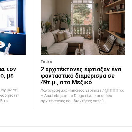
Tours
ει τον
2 αρχιτέκτονες έφτιαξαν ένα
ο, με
φανταστικό διαμέρισμα σε
49τ.μ., στο Μεξικό
ταμορφώσει
Φωτογραφίες: Francisco Espinoza / @ffffffffco
οιοδήποτε
Η Ana Lebrija και ο Diego είναι και οι δύο
 Είτε
αρχιτέκτονες και ιδιοκτήτες αυτού...