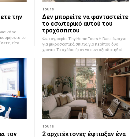
Tours
σετε την
Δεν μπορείτε να φανταστείτε
το εσωτερικό αυτού του
τροχόσπιτου
ακοσμήσετε το
Φωτογραφία: Tiny Home Tours Η Dana έψαχνε
ετε, είτε...
για μικροσκοπικά σπίτια για περίπου δύο
χρόνια. Το σχέδιο ήταν να συνταξιοδοτηθεί...
Tours
ει τον
2 αρχιτέκτονες έφτιαξαν ένα