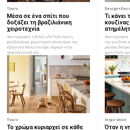
Tours
Design+Dec
Μέσα σε ένα σπίτι που
Τι κάνει 
δοξάζει τη βραζιλιάνικη
κουζίνας
χειροτεχνία
ατημέλητ
Φωτογραφία: Life by Lufe Πολύ πριν η
Φωτογραφία: Steven
βραζιλιάνικη χειροτεχνία αποκτήσει την
της κουζίνας ε
εξέχουσα θέση που έχει σήμερα στην
μεγάλη δέσμευ
αρχιτεκτονική και...
φωτιστικό, μια.
Tours
Inspiration
Το χρώμα κυριαρχεί σε κάθε
Όταν η νη