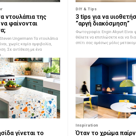
or
DIY & Tips
τα ντουλάπια της
3 tips για να υιοθετή
 να φαίνονται
”αργή διακόσμηση”
α;
Φωτογραφία: Engin Akyurt Είναι φυσικό να
θέλετε να επιπλώσετε και να δι
 Ungermann Τα ντουλάπια
σπίτι σας αμέσως μόλις μετακομίσ
ίναι, χωρίς καμία αμφιβολία,
ση. Σε αντίθεση με ένα
..
Inspiration
σίδα γίνεται το
Όταν το χρώμα παίρν