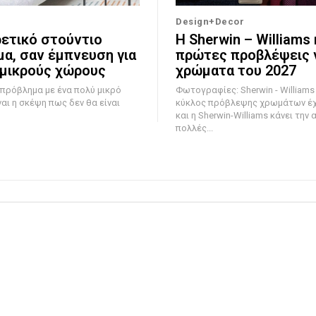
Design+Decor
ρετικό στούντιο
Η Sherwin – Williams 
μα, σαν έμπνευση για
πρώτες προβλέψεις γ
 μικρούς χώρους
χρώματα του 2027
 πρόβλημα με ένα πολύ μικρό
Φωτογραφίες: Sherwin - Williams Ο ετήσιο
ναι η σκέψη πως δεν θα είναι
κύκλος πρόβλεψης χρωμάτων έχε
και η Sherwin-Williams κάνει την 
πολλές...