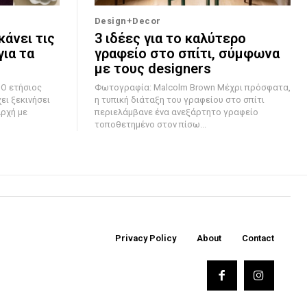
Design+Decor
κάνει τις
3 ιδέες για το καλύτερο
ια τα
γραφείο στο σπίτι, σύμφωνα
με τους designers
ς
Φωτογραφία: Malcolm Brown Μέχρι πρόσφατα,
ι ξεκινήσει
η τυπική διάταξη του γραφείου στο σπίτι
αρχή με
περιελάμβανε ένα ανεξάρτητο γραφείο
τοποθετημένο στον πίσω...
Privacy Policy
About
Contact