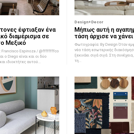
Design+Decor
κτονες έφτιαξαν ένα
Μήπως αυτή η αγαπη
κό διαμέρισμα σε
τάση άρχισε να χάνει
το Μεξικό
Φωτογραφία: By Design Όταν εμφανίζεται μια
νέα τάση εσωτερικής διακόσμησ
Francisco Espinoza / @ffffffffco
ξεκινάει σιγά σιγά. Στη συνέχεια
αι ο Diego είναι και οι δύο
τη...
αι ιδιοκτήτες αυτού...