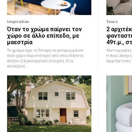
Inspiration
Tours
Όταν το χρώμα παίρνει τον
2 αρχιτέ
χώρο σε άλλο επίπεδο, με
φανταστι
μαεστρία
49τ.μ., σ
Το χρώμα έχει τη δύναμη να μεταμορφώσει
Φωτογραφίες: 
έναν χώρο περισσότερο από οποιοδήποτε
Η Ana Lebrija κ
έπιπλο ή διακοσμητικό στοιχείο. Είτε
αρχιτέκτονες κ
επιλέξετε...