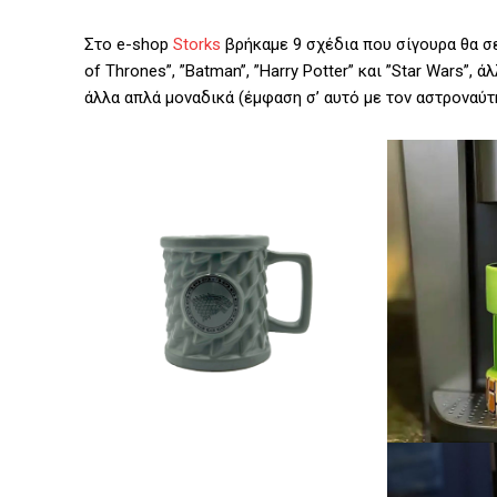
Στο e-shop
Storks
βρήκαμε 9 σχέδια που σίγουρα θα σ
of Thrones”, ”Batman”, ”Harry Potter” και ”Star Wars”,
άλλα απλά μοναδικά (έμφαση σ’ αυτό με τον αστροναύτη,