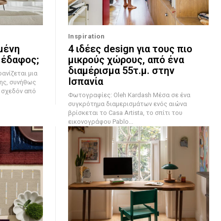
Inspiration
μένη
4 ιδέες design για τους πιο
 έδαφος;
μικρούς χώρους, από ένα
διαμέρισμα 55τ.μ. στην
Ισπανία
ης, συνήθως
, σχεδόν από
Φωτογραφίες: Oleh Kardash Μέσα σε ένα
συγκρότημα διαμερισμάτων ενός αιώνα
βρίσκεται το Casa Artista, το σπίτι του
εικονογράφου Pablo...