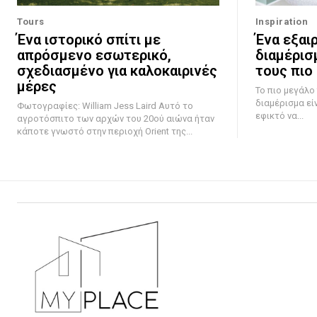
Tours
Inspiration
Ένα ιστορικό σπίτι με
Ένα εξαι
απρόσμενο εσωτερικό,
διαμέρισ
σχεδιασμένο για καλοκαιρινές
τους πιο
μέρες
Το πιο μεγάλο
διαμέρισμα εί
Φωτογραφίες: William Jess Laird Αυτό το
εφικτό να...
αγροτόσπιτο των αρχών του 20ού αιώνα ήταν
κάποτε γνωστό στην περιοχή Orient της...