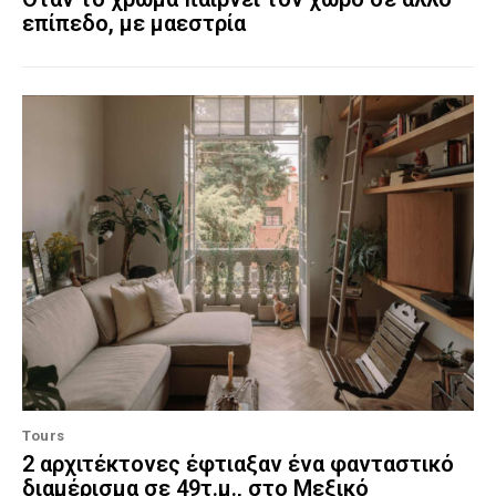
επίπεδο, με μαεστρία
Tours
2 αρχιτέκτονες έφτιαξαν ένα φανταστικό
διαμέρισμα σε 49τ.μ., στο Μεξικό