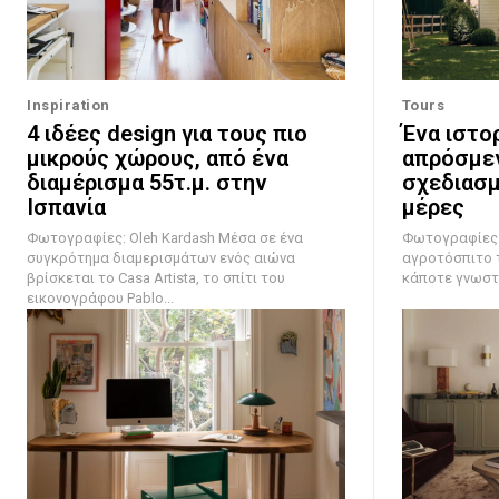
Inspiration
Tours
4 ιδέες design για τους πιο
Ένα ιστορ
μικρούς χώρους, από ένα
απρόσμεν
διαμέρισμα 55τ.μ. στην
σχεδιασμ
Ισπανία
μέρες
Φωτογραφίες: Oleh Kardash Μέσα σε ένα
Φωτογραφίες: Will
συγκρότημα διαμερισμάτων ενός αιώνα
αγροτόσπιτο 
βρίσκεται το Casa Artista, το σπίτι του
κάποτε γνωστό 
εικονογράφου Pablo...