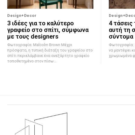
Design+Decor
Design+Dec
3 ιδέες για το καλύτερο
4 τάσεις
γραφείο στο σπίτι, σύμφωνα
αυτή τη 
με τους designers
σύντομα 
Φωτογραφία: Malcolm Brown Μέχρι
Φωτογραφία: Dave Whe
πρόσφατα, η τυπική διάταξη του γραφείου στο
να μαντέψει κα
σπίτι περιελάμβανε ένα ανεξάρτητο γραφείο
χρωμιωμένα φι
τοποθετημένο στον πίσω...