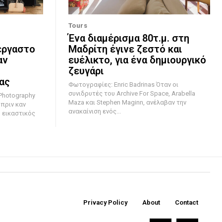
Tours
Ένα διαμέρισμα 80τ.μ. στη
έργαστο
Μαδρίτη έγινε ζεστό και
αν
ευέλικτο, για ένα δημιουργικό
ζευγάρι
ίας
Φωτογραφίες: Enric Badrinas Όταν οι
συνιδρυτές του Archive For Space, Arabella
Photography
Maza και Stephen Maginn, ανέλαβαν την
 πριν καν
ανακαίνιση ενός...
 εικαστικός
Privacy Policy
About
Contact