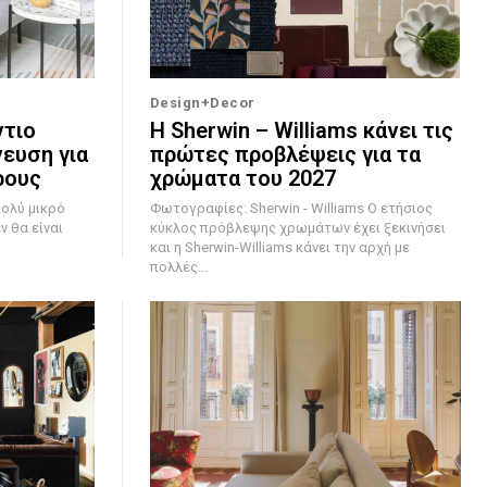
Design+Decor
ντιο
Η Sherwin – Williams κάνει τις
νευση για
πρώτες προβλέψεις για τα
ρους
χρώματα του 2027
πολύ μικρό
Φωτογραφίες: Sherwin - Williams Ο ετήσιος
ν θα είναι
κύκλος πρόβλεψης χρωμάτων έχει ξεκινήσει
και η Sherwin-Williams κάνει την αρχή με
πολλές...