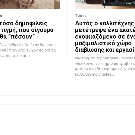
or
Tours
 τόσο δημοφιλείς
Αυτός ο καλλιτέχνης
στιγμή, που σίγουρα
μετέτρεψε ένα ακατ
θα ”πέσουν”
ενοικιαζόμενο σε έν
μαξιμαλιστικό χώρο
eler Θα ήταν δύσκολο
διαβίωσης και εργασ
νείς πριν από 10 χρόνια ότι τα
νιρίσματα και το...
Φωτογραφίες: Margaret Frances 
«Ειλικρινά, το κτήριο με τράβηξε
φτάσω στο διαμέρισμα» ξεκινά ο
καλλιτέχνης Charles...