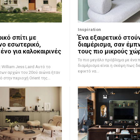
Inspiration
ικό σπίτι με
Ένα εξαιρετικό στού
ο εσωτερικό,
διαμέρισμα, σαν έμπ
ένο για καλοκαιρινές
τους πιο μικρούς χώ
Το πιο μεγάλο πρόβλημα με ένα 
διαμέρισμα είναι η σκέψη πως δε
iam Jess Laird Αυτό το
εφικτό να...
των αρχών του 20ού αιώνα ήταν
στην περιοχή Orient της...