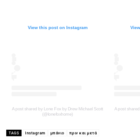
View this post on Instagram
View
A post shared by Lone Fox by Drew Michael Scott
A post shared
(@lonefoxhome)
Instagram
μπάνιο
πριν και μετά
TAGS