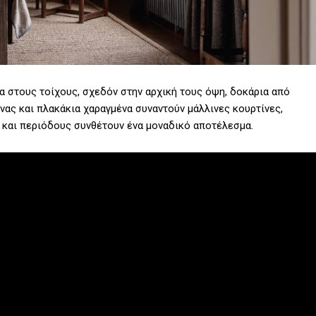
α στους τοίχους, σχεδόν στην αρχική τους όψη, δοκάρια από
ίνας και πλακάκια χαραγμένα συναντούν μάλλινες κουρτίνες,
λ και περιόδους συνθέτουν ένα μοναδικό αποτέλεσμα.