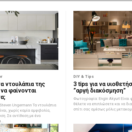
or
DIY & Tips
τα ντουλάπια της
3 tips για να υιοθετή
 να φαίνονται
”αργή διακόσμηση”
α;
Φωτογραφία: Engin Akyurt Είναι φυσικό να
θέλετε να επιπλώσετε και να δι
 Ungermann Τα ντουλάπια
σπίτι σας αμέσως μόλις μετακομίσ
ίναι, χωρίς καμία αμφιβολία,
ση. Σε αντίθεση με ένα
..