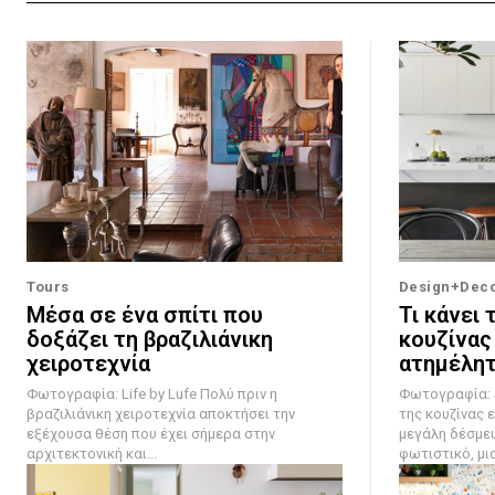
Tours
Design+Dec
Μέσα σε ένα σπίτι που
Τι κάνει 
δοξάζει τη βραζιλιάνικη
κουζίνας
χειροτεχνία
ατημέλητ
Φωτογραφία: Life by Lufe Πολύ πριν η
Φωτογραφία: Steven
βραζιλιάνικη χειροτεχνία αποκτήσει την
της κουζίνας ε
εξέχουσα θέση που έχει σήμερα στην
μεγάλη δέσμευ
αρχιτεκτονική και...
φωτιστικό, μια.