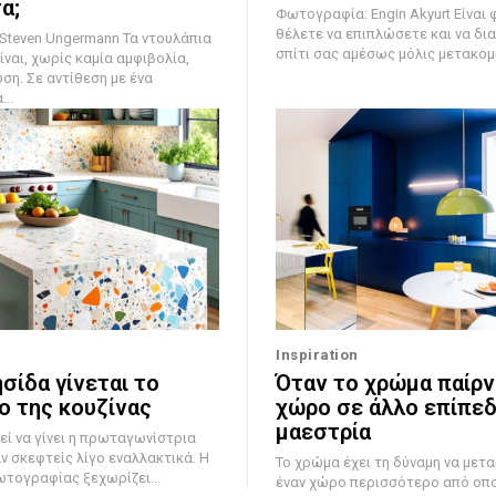
α;
Φωτογραφία: Engin Akyurt Είναι φυσικό να
θέλετε να επιπλώσετε και να δι
 Ungermann Τα ντουλάπια
σπίτι σας αμέσως μόλις μετακομίσ
ίναι, χωρίς καμία αμφιβολία,
ση. Σε αντίθεση με ένα
..
Inspiration
σίδα γίνεται το
Όταν το χρώμα παίρν
ο της κουζίνας
χώρο σε άλλο επίπεδ
μαεστρία
εί να γίνει η πρωταγωνίστρια
αν σκεφτείς λίγο εναλλακτικά. Η
Το χρώμα έχει τη δύναμη να με
ωτογραφίας ξεχωρίζει...
έναν χώρο περισσότερο από οπ