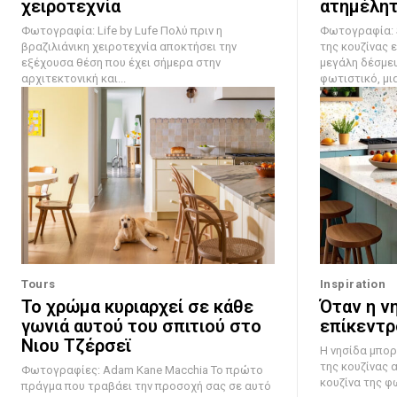
χειροτεχνία
ατημέλητ
Φωτογραφία: Life by Lufe Πολύ πριν η
Φωτογραφία: Steven
βραζιλιάνικη χειροτεχνία αποκτήσει την
της κουζίνας ε
εξέχουσα θέση που έχει σήμερα στην
μεγάλη δέσμευ
αρχιτεκτονική και...
φωτιστικό, μια.
Tours
Inspiration
Το χρώμα κυριαρχεί σε κάθε
Όταν η νη
γωνιά αυτού του σπιτιού στο
επίκεντρ
Νιου Τζέρσεϊ
Η νησίδα μπορ
της κουζίνας 
Φωτογραφίες: Adam Kane Macchia Το πρώτο
κουζίνα της φ
πράγμα που τραβάει την προσοχή σας σε αυτό