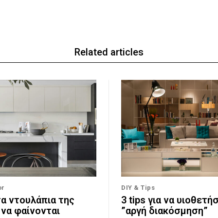
Related articles
or
DIY & Tips
τα ντουλάπια της
3 tips για να υιοθετή
 να φαίνονται
”αργή διακόσμηση”