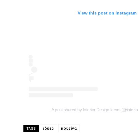
View this post on Instagram
A post shared by Interior Design Ideas (@interi
ιδέες
κουζίνα
TAGS