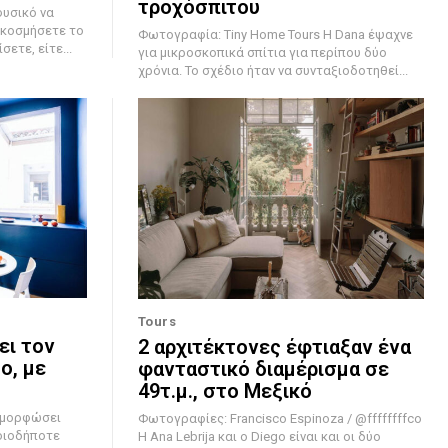
τροχόσπιτου
ακοσμήσετε το
Φωτογραφία: Tiny Home Tours Η Dana έψαχνε
ετε, είτε...
για μικροσκοπικά σπίτια για περίπου δύο
χρόνια. Το σχέδιο ήταν να συνταξιοδοτηθεί...
Tours
ει τον
2 αρχιτέκτονες έφτιαξαν ένα
ο, με
φανταστικό διαμέρισμα σε
49τ.μ., στο Μεξικό
ταμορφώσει
Φωτογραφίες: Francisco Espinoza / @ffffffffco
οιοδήποτε
Η Ana Lebrija και ο Diego είναι και οι δύο