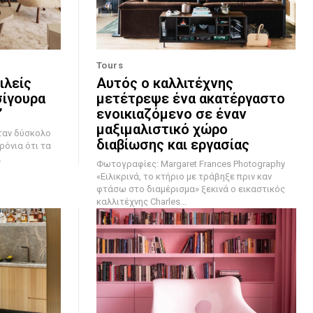
Tours
ιλείς
Αυτός ο καλλιτέχνης
σίγουρα
μετέτρεψε ένα ακατέργαστο
”
ενοικιαζόμενο σε έναν
μαξιμαλιστικό χώρο
διαβίωσης και εργασίας
ρόνια ότι τα
.
Φωτογραφίες: Margaret Frances Photography
«Ειλικρινά, το κτήριο με τράβηξε πριν καν
φτάσω στο διαμέρισμα» ξεκινά ο εικαστικός
καλλιτέχνης Charles...