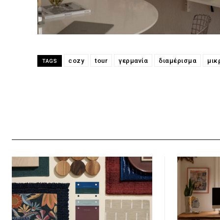
cozy
tour
γερμανία
διαμέρισμα
μικ
TAGS