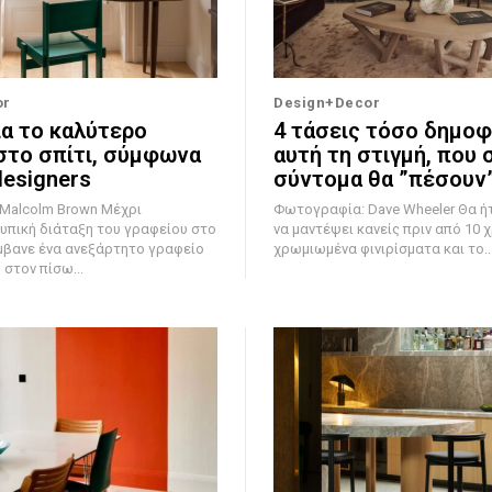
or
Design+Decor
ια το καλύτερο
4 τάσεις τόσο δημοφ
στο σπίτι, σύμφωνα
αυτή τη στιγμή, που 
designers
σύντομα θα ”πέσουν
colm Brown Μέχρι
Φωτογραφία: Dave Wheeler Θα ήταν δύσκολο
υπική διάταξη του γραφείου στο
να μαντέψει κανείς πριν από 10 χ
μβανε ένα ανεξάρτητο γραφείο
χρωμιωμένα φινιρίσματα και το..
στον πίσω...