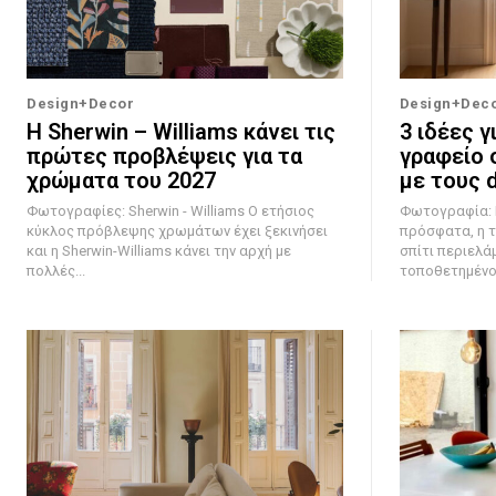
Design+Decor
Design+Dec
Η Sherwin – Williams κάνει τις
3 ιδέες γ
πρώτες προβλέψεις για τα
γραφείο 
χρώματα του 2027
με τους 
Φωτογραφίες: Sherwin - Williams Ο ετήσιος
Φωτογραφία: Mal
κύκλος πρόβλεψης χρωμάτων έχει ξεκινήσει
πρόσφατα, η τ
και η Sherwin-Williams κάνει την αρχή με
σπίτι περιελά
πολλές...
τοποθετημένο 