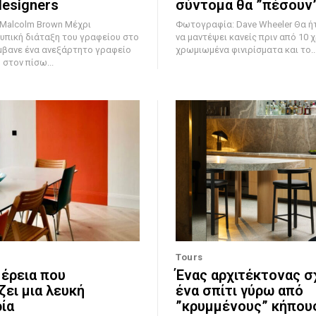
designers
σύντομα θα ”πέσουν
colm Brown Μέχρι
Φωτογραφία: Dave Wheeler Θα ήταν δύσκολο
υπική διάταξη του γραφείου στο
να μαντέψει κανείς πριν από 10 χ
μβανε ένα ανεξάρτητο γραφείο
χρωμιωμένα φινιρίσματα και το..
στον πίσω...
Tours
έρεια που
Ένας αρχιτέκτονας σ
ζει μια λευκή
ένα σπίτι γύρω από
ία
”κρυμμένους” κήπου