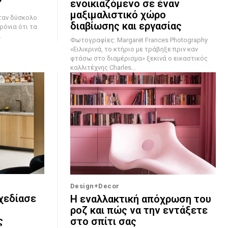
”
ενοικιαζόμενο σε έναν
μαξιμαλιστικό χώρο
διαβίωσης και εργασίας
ρόνια ότι τα
.
Φωτογραφίες: Margaret Frances Photography
«Ειλικρινά, το κτήριο με τράβηξε πριν καν
φτάσω στο διαμέρισμα» ξεκινά ο εικαστικός
καλλιτέχνης Charles...
Design+Decor
χεδίασε
Η εναλλακτική απόχρωση του
ροζ και πώς να την εντάξετε
ς
στο σπίτι σας