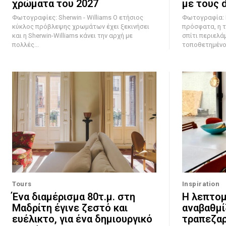
χρώματα του 2027
με τους 
Φωτογραφίες: Sherwin - Williams Ο ετήσιος
Φωτογραφία: Mal
κύκλος πρόβλεψης χρωμάτων έχει ξεκινήσει
πρόσφατα, η τ
και η Sherwin-Williams κάνει την αρχή με
σπίτι περιελά
πολλές...
τοποθετημένο 
Tours
Inspiration
Ένα διαμέρισμα 80τ.μ. στη
Η λεπτομ
Μαδρίτη έγινε ζεστό και
αναβαθμί
ευέλικτο, για ένα δημιουργικό
τραπεζαρ