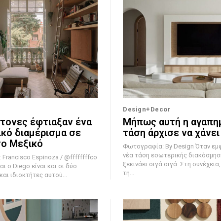
Design+Decor
κτονες έφτιαξαν ένα
Μήπως αυτή η αγαπη
κό διαμέρισμα σε
τάση άρχισε να χάνει
το Μεξικό
Φωτογραφία: By Design Όταν εμφανίζεται μια
νέα τάση εσωτερικής διακόσμησ
Francisco Espinoza / @ffffffffco
ξεκινάει σιγά σιγά. Στη συνέχεια
αι ο Diego είναι και οι δύο
τη...
αι ιδιοκτήτες αυτού...