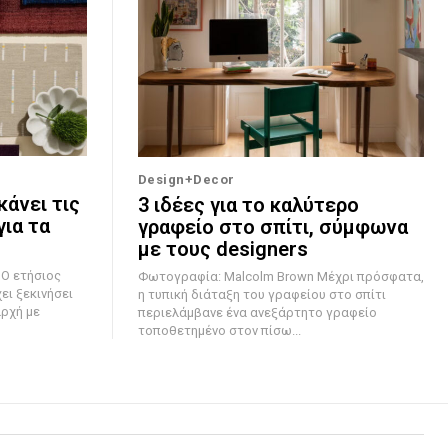
Design+Decor
κάνει τις
3 ιδέες για το καλύτερο
ια τα
γραφείο στο σπίτι, σύμφωνα
με τους designers
ς
Φωτογραφία: Malcolm Brown Μέχρι πρόσφατα,
ι ξεκινήσει
η τυπική διάταξη του γραφείου στο σπίτι
αρχή με
περιελάμβανε ένα ανεξάρτητο γραφείο
τοποθετημένο στον πίσω...