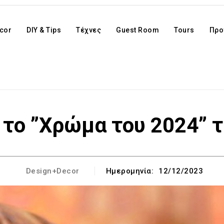
cor
DIY & Tips
Τέχνες
Guest Room
Tours
Προ
 το ”Χρώμα τoυ 2024” 
Design+Decor
Ημερομηνία:
12/12/2023