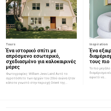
Tours
Inspiration
Ένα ιστορικό σπίτι με
Ένα εξαι
απρόσμενο εσωτερικό,
διαμέρισ
σχεδιασμένο για καλοκαιρινές
τους πιο
μέρες
Το πιο μεγάλο
διαμέρισμα εί
Φωτογραφίες: William Jess Laird Αυτό το
εφικτό να...
αγροτόσπιτο των αρχών του 20ού αιώνα ήταν
κάποτε γνωστό στην περιοχή Orient της...