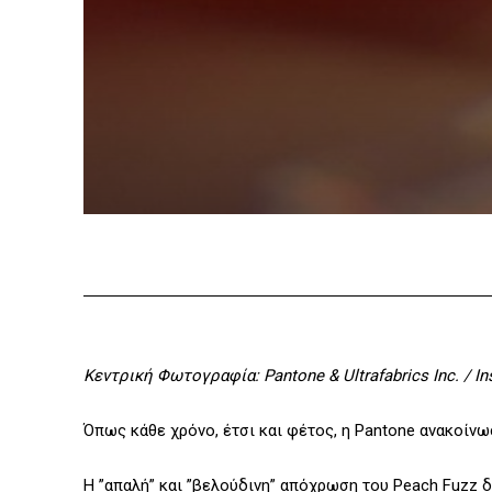
Κεντρική Φωτογραφία: Pantone & Ultrafabrics Inc. / I
Όπως κάθε χρόνο, έτσι και φέτος, η Pantone ανακοίνω
Η ”απαλή” και ”βελούδινη” απόχρωση του Peach Fuzz δί