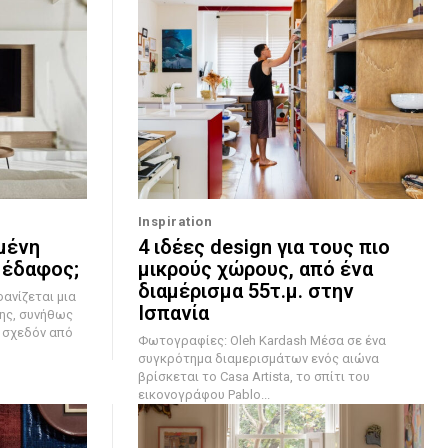
Inspiration
μένη
4 ιδέες design για τους πιο
 έδαφος;
μικρούς χώρους, από ένα
διαμέρισμα 55τ.μ. στην
Ισπανία
ης, συνήθως
, σχεδόν από
Φωτογραφίες: Oleh Kardash Μέσα σε ένα
συγκρότημα διαμερισμάτων ενός αιώνα
βρίσκεται το Casa Artista, το σπίτι του
εικονογράφου Pablo...