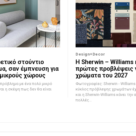
Design+Decor
ρετικό στούντιο
Η Sherwin – Williams 
μα, σαν έμπνευση για
πρώτες προβλέψεις γ
 μικρούς χώρους
χρώματα του 2027
 πρόβλημα με ένα πολύ μικρό
Φωτογραφίες: Sherwin - Williams Ο ετήσιο
ναι η σκέψη πως δεν θα είναι
κύκλος πρόβλεψης χρωμάτων έχε
και η Sherwin-Williams κάνει την 
πολλές...