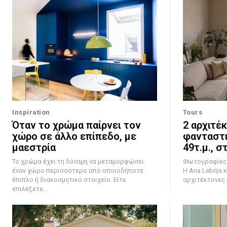
Inspiration
Tours
Όταν το χρώμα παίρνει τον
2 αρχιτέ
χώρο σε άλλο επίπεδο, με
φανταστι
μαεστρία
49τ.μ., σ
Το χρώμα έχει τη δύναμη να μεταμορφώσει
Φωτογραφίες: 
έναν χώρο περισσότερο από οποιοδήποτε
Η Ana Lebrija κ
έπιπλο ή διακοσμητικό στοιχείο. Είτε
αρχιτέκτονες κ
επιλέξετε...