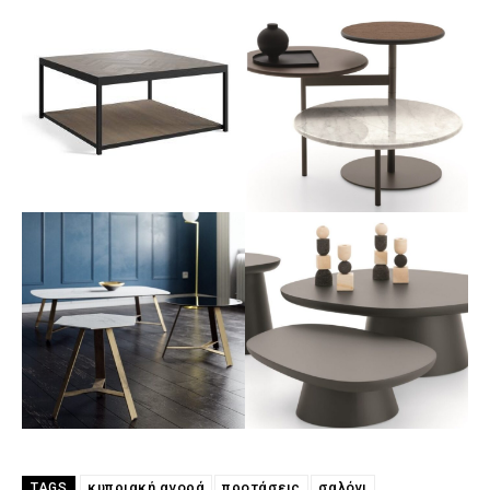
κυπριακή αγορά
προτάσεις
σαλόνι
TAGS