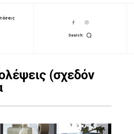
τάσεις
Search:
βολέψεις (σχεδόν
α