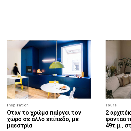
Inspiration
Tours
Όταν το χρώμα παίρνει τον
2 αρχιτέ
χώρο σε άλλο επίπεδο, με
φανταστι
μαεστρία
49τ.μ., σ