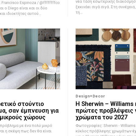
νέα τάση εσωτερικής διακόσμησ
Francisco Espinoza / @ffffffffco
ξεκινάει σιγά σιγά. Στη συνέχεια
αι ο Diego είναι και οι δύο
τη...
αι ιδιοκτήτες αυτού...
Design+Decor
ρετικό στούντιο
Η Sherwin – Williams 
μα, σαν έμπνευση για
πρώτες προβλέψεις γ
 μικρούς χώρους
χρώματα του 2027
 πρόβλημα με ένα πολύ μικρό
Φωτογραφίες: Sherwin - Williams Ο ετήσιο
ναι η σκέψη πως δεν θα είναι
κύκλος πρόβλεψης χρωμάτων έχε