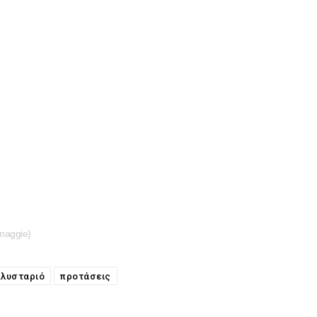
ymaggie)
πλυσταριό
προτάσεις