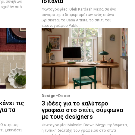
Ισπανία
ης, συνήθως
, σχεδόν από
Φωτογραφίες: Oleh Kardash Μέσα σε ένα
συγκρότημα διαμερισμάτων ενός αιώνα
βρίσκεται το Casa Artista, το σπίτι του
εικονογράφου Pablo...
Design+Decor
κάνει τις
3 ιδέες για το καλύτερο
ια τα
γραφείο στο σπίτι, σύμφωνα
με τους designers
ς
Φωτογραφία: Malcolm Brown Μέχρι πρόσφατα,
ι ξεκινήσει
η τυπική διάταξη του γραφείου στο σπίτι