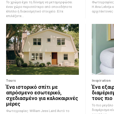
Το χρώμα έχει τη δύναμη να μεταμορφώσει
Φωτογραφίες: 
έναν χώρο περισσότερο από οποιοδήποτε
Η Ana Lebrija κ
έπιπλο ή διακοσμητικό στοιχείο. Είτε
αρχιτέκτονες κ
επιλέξετε...
Tours
Inspiration
Ένα ιστορικό σπίτι με
Ένα εξαι
απρόσμενο εσωτερικό,
διαμέρισ
σχεδιασμένο για καλοκαιρινές
τους πιο
μέρες
Το πιο μεγάλο
διαμέρισμα εί
Φωτογραφίες: William Jess Laird Αυτό το