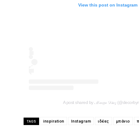
View this post on Instagram
A post shared by ℳ𝒶𝓇𝑔𝒶 𝒟𝒾𝒶𝓏 (@decorb
inspiration
Instagram
ιδέες
μπάνιο
TAGS